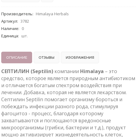
Производитель
:
Himalaya Herbals
Артикул
:
3782
Наличие
:
0
Единица
:
шт.
ОПИСАНИЕ
ОТЗЫВЫ
ИЗОБРАЖЕНИЯ
СЕПТИЛИН (Septilin)
компании
Himalaya
– это
средство, которое является природным антибиотиком
и отличается богатым спектром воздействия при
лечении. Добавка, которая не является лекарством.
Септилин Septilin помогает организму бороться и
побеждать инфекции разного рода, стимулируя
фагоцитоз - процесс, благодаря которому
захватываются и поглощаются вредоносные
микроорганизмы (грибки, бактерии и т.д.), продукт
мощно активизирует жизнедеятельность клеток,