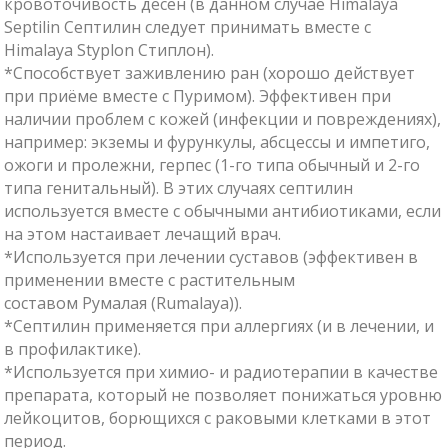
кровоточивость дёсен (в данном случае Himalaya
Septilin Септилин следует принимать вместе с
Himalaya Styplon Стиплон).
*Способствует заживлению ран (хорошо действует
при приёме вместе с Пуримом). Эффективен при
наличии проблем с кожей (инфекции и повреждениях),
например: экземы и фурункулы, абсцессы и импетиго,
ожоги и пролежни, герпес (1-го типа обычный и 2-го
типа генитальный). В этих случаях септилин
используется вместе с обычными антибиотиками, если
на этом настаивает лечащий врач.
*Используется при лечении суставов (эффективен в
применении вместе с растительным
составом Румалая (Rumalaya)).
*Септилин применяется при аллергиях (и в лечении, и
в профилактике).
*Используется при химио- и радиотерапии в качестве
препарата, который не позволяет понижаться уровню
лейкоцитов, борющихся с раковыми клетками в этот
период.