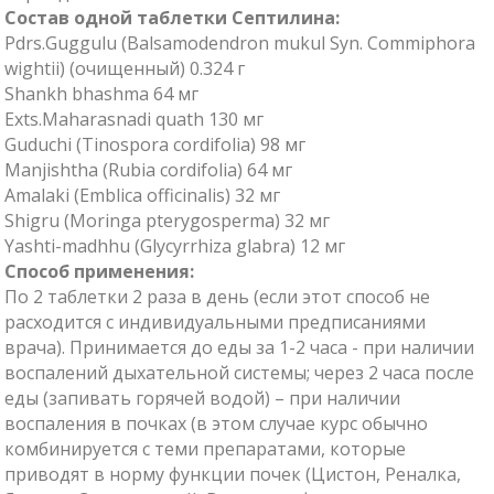
Состав одной таблетки Септилина:
Pdrs.Guggulu (Balsamodendron mukul Syn. Commiphora
wightii) (очищенный) 0.324 г
Shankh bhashma 64 мг
Exts.Maharasnadi quath 130 мг
Guduchi (Tinospora cordifolia) 98 мг
Manjishtha (Rubia cordifolia) 64 мг
Amalaki (Emblica officinalis) 32 мг
Shigru (Moringa pterygosperma) 32 мг
Yashti-madhhu (Glycyrrhiza glabra) 12 мг
Способ применения:
По 2 таблетки 2 раза в день (если этот способ не
расходится с индивидуальными предписаниями
врача). Принимается до еды за 1-2 часа - при наличии
воспалений дыхательной системы; через 2 часа после
еды (запивать горячей водой) – при наличии
воспаления в почках (в этом случае курс обычно
комбинируется с теми препаратами, которые
приводят в норму функции почек (Цистон, Реналка,