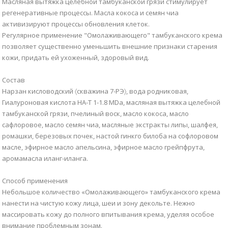
Масляная вытяжка целебной тамбуканской грязи стимулирует
регенеративные процессы. Масла кокоса и семян чиа
активизируют процессы обновления клеток.
Регулярное применение "Омолаживающего" тамбуканского крема
позволяет существенно уменьшить внешние признаки старения
кожи, придать ей ухоженный, здоровый вид.
Состав
Нарзан кисловодский 〈скважина 7-РЭ〉, вода родниковая,
Гиалуроновая кислота НА-T 1-1.8 МDa, масляная вытяжка целебной
тамбуканской грязи, пчелиный воск, масло кокоса, масло
сафлоровое, масло семян чиа, масляные экстракты липы, шалфея,
ромашки, березовых почек, настой гинкго билоба на софлоровом
масле, эфирное масло апельсина, эфирное масло грейпфрута,
аромамасла иланг-иланга.
Способ применения
Небольшое количество «Омолаживающего» тамбуканского крема
нанести на чистую кожу лица, шеи и зону декольте. Нежно
массировать кожу до полного впитывания крема, уделяя особое
внимание проблемным зонам.