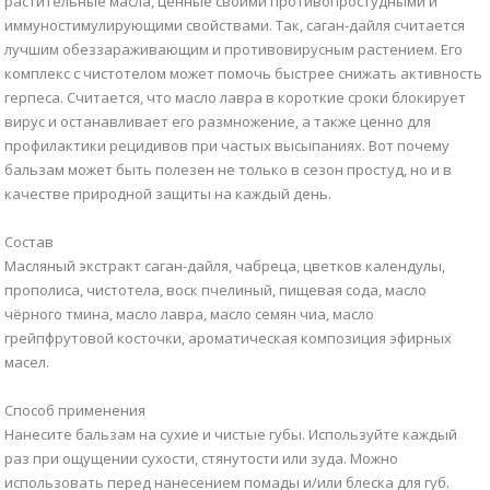
растительные масла, ценные своими противопростудными и
иммуностимулирующими свойствами. Так, саган-дайля считается
лучшим обеззараживающим и противовирусным растением. Его
комплекс с чистотелом может помочь быстрее снижать активность
герпеса. Считается, что масло лавра в короткие сроки блокирует
вирус и останавливает его размножение, а также ценно для
профилактики рецидивов при частых высыпаниях. Вот почему
бальзам может быть полезен не только в сезон простуд, но и в
качестве природной защиты на каждый день.
Состав
Масляный экстракт саган-дайля, чабреца, цветков календулы,
прополиса, чистотела, воск пчелиный, пищевая сода, масло
чёрного тмина, масло лавра, масло семян чиа, масло
грейпфрутовой косточки, ароматическая композиция эфирных
масел.
Способ применения
Нанесите бальзам на сухие и чистые губы. Используйте каждый
раз при ощущении сухости, стянутости или зуда. Можно
использовать перед нанесением помады и/или блеска для губ.