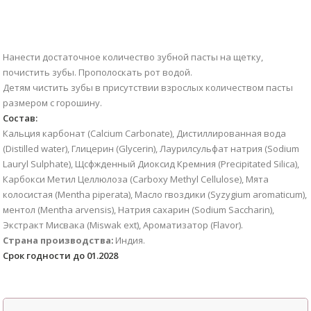
Нанести достаточное количество зубной пасты на щетку,
почистить зубы. Прополоскать рот водой.
Детям чистить зубы в присутствии взрослых количеством пасты
размером с горошину.
Состав:
Кальция карбонат (Calcium Carbonate), Дистиллированная вода
(Distilled water), Глицерин (Glycerin), Лаурилсульфат натрия (Sodium
Lauryl Sulphate), Щсфжденный Диоксид Кремния (Precipitated Silica),
Карбокси Метил Целлюлоза (Carboxy Methyl Cellulose), Мята
колосистая (Mentha piperata), Масло гвоздики (Syzygium aromaticum),
ментол (Mentha arvensis), Натрия сахарин (Sodium Saccharin),
Экстракт Мисвака (Miswak ext), Ароматизатор (Flavor).
Страна производства
:
Индия.
Срок годности до 01.2028