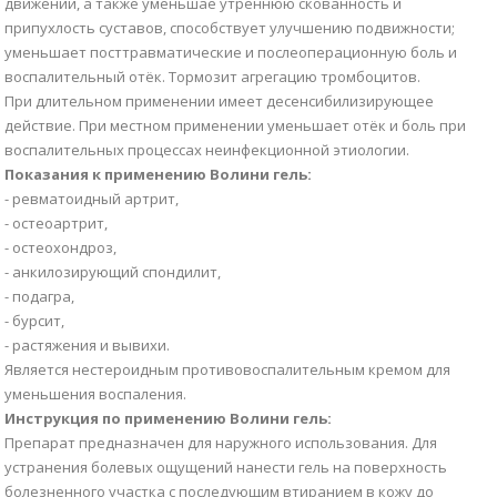
движении, а также уменьшае утреннюю скованность и
припухлость суставов, способствует улучшению подвижности;
уменьшает посттравматические и послеоперационную боль и
воспалительный отёк. Тормозит агрегацию тромбоцитов.
При длительном применении имеет десенсибилизирующее
действие. При местном применении уменьшает отёк и боль при
воспалительных процессах неинфекционной этиологии.
Показания к применению Волини гель:
- ревматоидный артрит,
- остеоартрит,
- остеохондроз,
- анкилозирующий спондилит,
- подагра,
- бурсит,
- растяжения и вывихи.
Является нестероидным противовоспалительным кремом для
уменьшения воспаления.
Инструкция по применению Волини гель:
Препарат предназначен для наружного использования. Для
устранения болевых ощущений нанести гель на поверхность
болезненного участка с последующим втиранием в кожу до