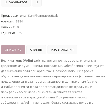
ОЖИДАЕТСЯ
Производитель
:
Sun Pharmaceuticals
Артикул
:
3384
Наличие
:
0
Единица
:
шт.
ОПИСАНИЕ
ОТЗЫВЫ
ИЗОБРАЖЕНИЯ
Волини гель (Volini gel)
- является противовоспалительным
средством для уменьшения воспаления. Обезболивающее, служит
для снижения боли при артритах. Обезболивающий эффект
обусловлен двумя механизмами: периферическая (косвенно, через
подавление синтеза простагландинов) и центральным (за счет
ингибирования синтеза простагландинов в центральной и
периферической нервной системы). Угнетает синтез
протеогликанов в хрящевой ткани. При ревматических
заболеваниях, Volini уменьшает боли в суставах в покое и в