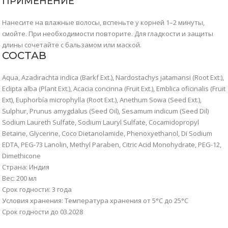
ПРИМЕНЕНИЕ
Нанесите на влажные волосы, вспеньте у корней 1–2 минуты,
смойте. При необходимости повторите. Для гладкости и защиты
длины сочетайте с бальзамом или маской.
СОСТАВ
Aqua, Azadirachta indica (Barkf Ext.), Nardostachys jatamansi (Root Ext:),
Eclipta alba (Plant Ext.), Acacia concinna (Fruit Ext.), Emblica oficinalis (Fruit
Ext), Euphorbía microphylla (Root Ext.), Anethum Sowa (Seed Ext.),
Sulphur, Prunus amygdalus (Seed Oil), Sesamum indicum (Seed Dil)
Sodium Laureth Sulfate, Sodium Lauryl Sulfate, Cocamidopropyl
Betaine, Glycerine, Coco Dietanolamide, Phenoxyethanol, Di Sodium
EDTA, PEG-73 Lanolin, Methyl Paraben, Citric Acid Monohydrate, PEG-12,
Dimethicone
Страна: Индия
Вес: 200 мл
Срок годности: 3 года
Условия хранения: Температура хранения от 5°C до 25°C
Срок годности до 03.2028