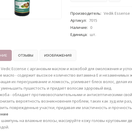
Производитель
:
Vedik Essense
Артикул
:
7015
Наличие
:
0
Единица
:
шт.
НИЕ
ОТЗЫВЫ
ИЗОБРАЖЕНИЯ
Vedic Eccense с аргановым маслом и жожобой для омоложения и успо
е масло - содержит высокое количество витамина Е и незаменимых ж
ащая их пересушивание и ломкость, усиливает блеск волос, делая и
 уменьшить пушистость и придаёт волосам здоровый вид.
жоба - обладает противовоспалительными и антисептическими свой
 снизить вероятность возникновения проблем, таких как зуд или раз
вить поврежденные участки, придавая им эластичность и прочность
ение
 шампунь на влажные волосы, массируйте кожу головы круговыми д
одой.