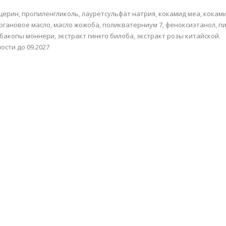
ицерин, пропиленгликоль, лауретсульфат натрия, кокамид меа, кокам
аргановое масло, масло жожоба, поликватерниум 7, феноксиэтанол, п
 бакопы моннери, экстракт гинкго билоба, экстракт розы китайской.
ости до 09.2027