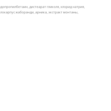
идопропилбетаин, дистеарат гликоля, хлорид натрия,
илокарпус жаборанди, арника, экстракт монтаны,