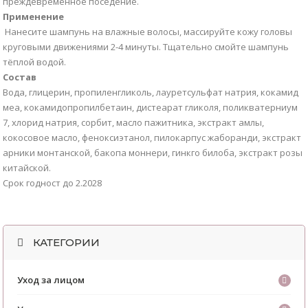
преждевременное поседение.
Применение
Нанесите шампунь на влажные волосы, массируйте кожу головы
круговыми движениями 2-4 минуты. Тщательно смойте шампунь
тёплой водой.
Состав
Вода, глицерин, пропиленгликоль, лауретсульфат натрия, кокамид
меа, кокамидопропилбетаин, дистеарат гликоля, поликватерниум
7, хлорид натрия, сорбит, масло пажитника, экстракт амлы,
кокосовое масло, феноксиэтанол, пилокарпус жаборанди, экстракт
арники монтанской, бакопа моннери, гинкго билоба, экстракт розы
китайской.
Срок годност до 2.2028
КАТЕГОРИИ
Уход за лицом