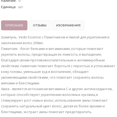
Наличие
:
0
Единица
:
шт.
ОПИСАНИЕ
ОТЗЫВЫ
ИЗОБРАЖЕНИЯ
Шампунь Vedic Eccense с Пажитником и Амлой для укрепления и
омоложения волос 200мл.
Пажитник - богат белками и витаминами, которые помогают
укрепить волосы, предотвращая их ломкость и выпадение,
благодаря своим противовоспалительным и антимикробным
свойствам, пажитник помогает бороться с перхотью и успокаивает
кожу головы, уменьшая зуд и воспаление, обладает
увлажняющими свойствами, что помогает сохранять волосы
мягкими и блестящими.
Амла - является источником витамина C и других антиоксидантов,
которые способствуют укреплению волосяных луковиц и
стимулируют рост новых волос, использование амлы помогает
сохранить натуральный цвет волос, делая их более яркими и
блестящими, экстракт амлы помогает предотвратить