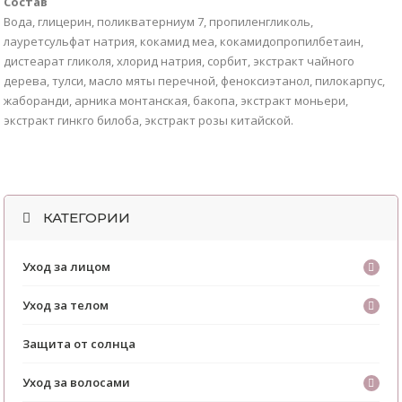
Состав
Вода, глицерин, поликватерниум 7, пропиленгликоль,
лауретсульфат натрия, кокамид меа, кокамидопропилбетаин,
дистеарат гликоля, хлорид натрия, сорбит, экстракт чайного
дерева, тулси, масло мяты перечной, феноксиэтанол, пилокарпус,
жаборанди, арника монтанская, бакопа, экстракт моньери,
экстракт гинкго билоба, экстракт розы китайской.
КАТЕГОРИИ
Уход за лицом
Уход за телом
Защита от солнца
Уход за волосами