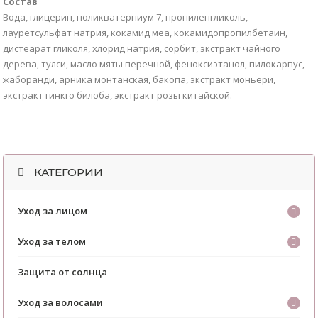
Состав
Вода, глицерин, поликватерниум 7, пропиленгликоль,
лауретсульфат натрия, кокамид меа, кокамидопропилбетаин,
дистеарат гликоля, хлорид натрия, сорбит, экстракт чайного
дерева, тулси, масло мяты перечной, феноксиэтанол, пилокарпус,
жаборанди, арника монтанская, бакопа, экстракт моньери,
экстракт гинкго билоба, экстракт розы китайской.
КАТЕГОРИИ
Уход за лицом
Уход за телом
Защита от солнца
Уход за волосами