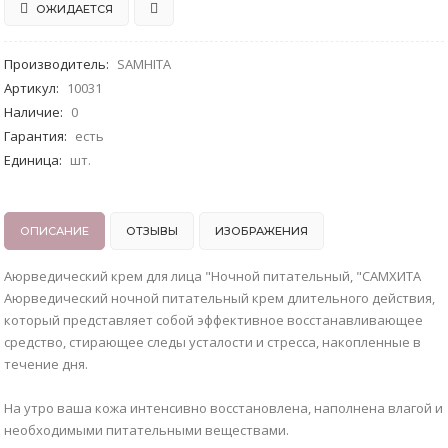
ОЖИДАЕТСЯ
Производитель
:
SAMHITA
Артикул
:
10031
Наличие
:
0
Гарантия
:
есть
Единица
:
шт.
ОПИСАНИЕ
ОТЗЫВЫ
ИЗОБРАЖЕНИЯ
Аюрведический крем для лица "Ночной питательный, "САМХИТА
Аюрведический ночной питательный крем длительного действия,
который представляет собой эффективное восстанавливающее
средство, стирающее следы усталости и стресса, накопленные в
течение дня.
На утро ваша кожа интенсивно восстановлена, наполнена влагой и
необходимыми питательными веществами.