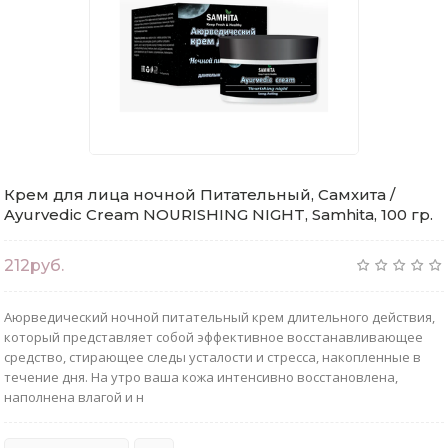
Крем для лица ночной Питательный, Самхита /
Ayurvedic Cream NOURISHING NIGHT, Samhita, 100 гр.
212руб.
Аюрведический ночной питательный крем длительного действия,
который представляет собой эффективное восстанавливающее
средство, стирающее следы усталости и стресса, накопленные в
течение дня. На утро ваша кожа интенсивно восстановлена,
наполнена влагой и н