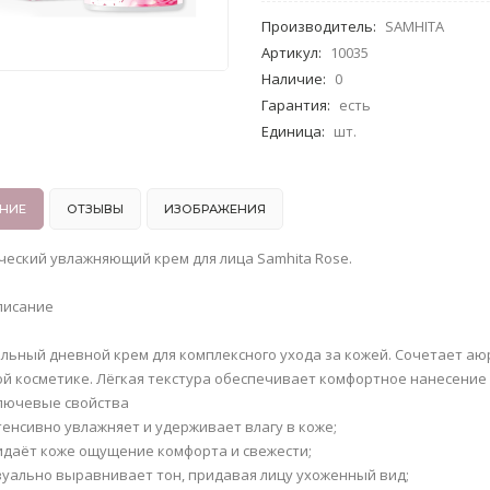
Производитель
:
SAMHITA
Артикул
:
10035
Наличие
:
0
Гарантия
:
есть
Единица
:
шт.
НИЕ
ОТЗЫВЫ
ИЗОБРАЖЕНИЯ
еский увлажняющий крем для лица Samhita Rose.
писание
льный дневной крем для комплексного ухода за кожей. Сочетает а
ой косметике. Лёгкая текстура обеспечивает комфортное нанесение
лючевые свойства
тенсивно увлажняет и удерживает влагу в коже;
идаёт коже ощущение комфорта и свежести;
зуально выравнивает тон, придавая лицу ухоженный вид;