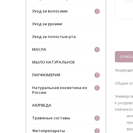
Уход за волосами
Уход за руками
Уход за полостью рта
МАСЛА
ОПИСА
МЫЛО НАТУРАЛЬНОЕ
Аюрведич
ПАРФЮМЕРИЯ
Общее о
Натуральная косметика из
России
Универса
к уходов
АЮРВЕДА
плёнки.К
ин
Травяные составы
пр
ви
Фитопрепараты