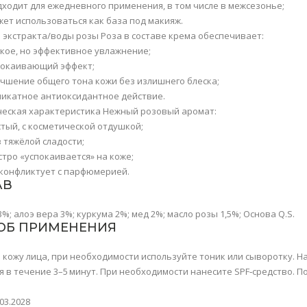
дходит для ежедневного применения, в том числе в межсезонье;
жет использоваться как база под макияж.
 экстракта/воды розы Роза в составе крема обеспечивает:
гкое, но эффективное увлажнение;
покаивающий эффект;
учшение общего тона кожи без излишнего блеска;
ликатное антиоксидантное действие.
еская характеристика Нежный розовый аромат:
тый, с косметической отдушкой;
 тяжёлой сладости;
тро «успокаивается» на коже;
 конфликтует с парфюмерией.
АВ
; алоэ вера 3%; куркума 2%; мед 2%; масло розы 1,5%; Основа Q.S.
ОБ ПРИМЕНЕНИЯ
 кожу лица, при необходимости используйте тоник или сыворотку. На
я в течение 3–5 минут. При необходимости нанесите SPF‑средство. 
03.2028