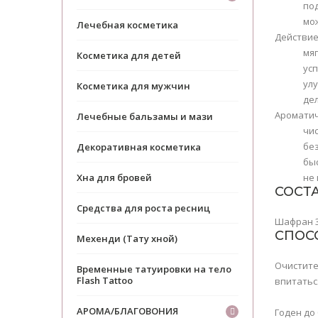
по
мо
Лечебная косметика
Действие
мя
Косметика для детей
ус
ул
Косметика для мужчин
де
Ароматич
Лечебные бальзамы и мази
чис
без
Декоративная косметика
быс
Хна для бровей
не
СОСТ
Средства для роста ресниц
Шафран 3%
СПОС
Мехенди (Тату хной)
Очистите
Временные татуировки на тело
Flash Tattoo
впитатьс
АРОМА/БЛАГОВОНИЯ
Годен до 