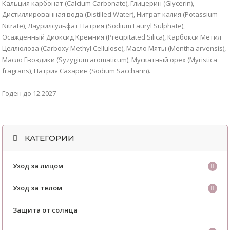
Кальция карбонат (Calcium Carbonate), Глицерин (Glycerin),
Дистиллированная вода (Distilled Water), Нитрат калия (Potassium
Nitrate), Лаурилcульфат Натрия (Sodium Lauryl Sulphate),
Осажденный Диоксид Кремния (Precipitated Silica), Карбокси Метил
Целлюлоза (Carboxy Methyl Cellulose), Масло Мяты (Mentha arvensis),
Масло Гвоздики (Syzygium aromaticum), Мускатный орех (Myristica
fragrans), Натрия Сахарин (Sodium Saccharin).
Годен до 12.2027
КАТЕГОРИИ
Уход за лицом
Уход за телом
Защита от солнца