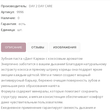
Производитель
:
DAY 2 DAY CARE
Артикул
:
9996
Наличие
:
0
Гарантия
:
есть
Единица
:
шт.
ОПИСАНИЕ
ОТЗЫВЫ
ИЗОБРАЖЕНИЯ
Зубная паста «Дант Карма» с кокосовым ароматом
Энергично заботится о вашем дыхании! Благодаря натуральному
экстракту кокоса и пряному штриху корицы она подарит яркие
эмоции каждым щёткой. Мята и тимол создают мощный
антивирусный барьер, бережно очищая поверхность зубов и
уменьшая риск образования налёта.
Формула содержит минералы, которые помогают сохранить
структуру эмали, а мягкая консистенция обеспечивает комфорт
даже чувствительным пользователям.
Ежедневное применение гарантирует свежесть дыхания и