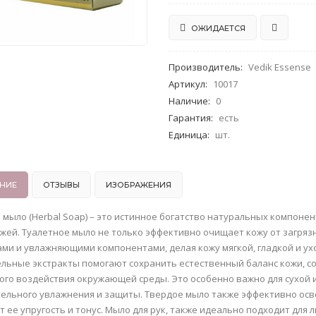
ОЖИДАЕТСЯ
Производитель
:
Vedik Essense
Артикул
:
10017
Наличие
:
0
Гарантия
:
есть
Единица
:
шт.
НИЕ
ОТЗЫВЫ
ИЗОБРАЖЕНИЯ
 мыло (Herbal Soap) – это истинное богатство натуральных компоне
жей. Туалетное мыло не только эффективно очищает кожу от загряз
ми и увлажняющими компонентами, делая кожу мягкой, гладкой и у
ельные экстракты помогают сохранить естественный баланс кожи, с
ого воздействия окружающей среды. Это особенно важно для сухой 
ельного увлажнения и защиты. Твердое мыло также эффективно осве
 ее упругость и тонус. Мыло для рук, также идеально подходит для л