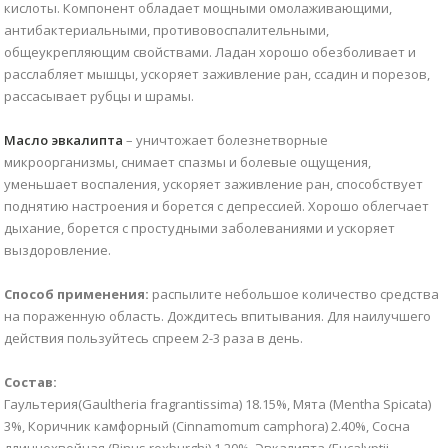
кислоты. Компонент обладает мощными омолаживающими,
антибактериальными, противовоспалительными,
общеукрепляющим свойствами. Ладан хорошо обезболивает и
расслабляет мышцы, ускоряет заживление ран, ссадин и порезов,
рассасывает рубцы и шрамы.
Масло эвкалипта
– уничтожает болезнетворные
микроорганизмы, снимает спазмы и болевые ощущения,
уменьшает воспаления, ускоряет заживление ран, способствует
поднятию настроения и борется с депрессией. Хорошо облегчает
дыхание, борется с простудными заболеваниями и ускоряет
выздоровление.
Способ применения:
распылите небольшое количество средства
на пораженную область. Дождитесь впитывания. Для наилучшего
действия пользуйтесь спреем 2-3 раза в день.
Состав:
Гаультерия(Gaultheria fragrantissima) 18.15%, Мята (Mentha Spicata)
3%, Коричник камфорный (Cinnamomum camphora) 2.40%, Сосна
длиннохвойная (Pinus roxburghi) 1.20%, Эвкалипта (Eucalyptii