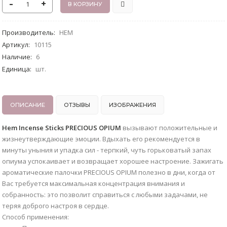
-
+
Производитель
:
HEM
Артикул
:
10115
Наличие
:
6
Единица
:
шт.
ОПИСАНИЕ
ОТЗЫВЫ
ИЗОБРАЖЕНИЯ
Hem Incense Sticks PRECIOUS OPIUM
вызывают положительные и
жизнеутверждающие эмоции. Вдыхать его рекомендуется в
минуты уныния и упадка сил - терпкий, чуть горьковатый запах
опиума успокаивает и возвращает хорошее настроение. Зажигать
ароматические палочки PRECIOUS OPIUM полезно в дни, когда от
Вас требуется максимальная концентрация внимания и
собранность: это позволит справиться с любыми задачами, не
теряя доброго настроя в сердце.
Способ применения: