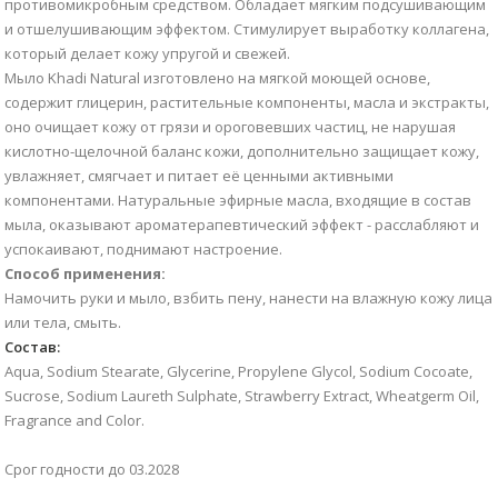
противомикробным средством. Обладает мягким подсушивающим
и отшелушивающим эффектом. Стимулирует выработку коллагена,
который делает кожу упругой и свежей.
Мыло Khadi Natural изготовлено на мягкой моющей основе,
содержит глицерин, растительные компоненты, масла и экстракты,
оно очищает кожу от грязи и ороговевших частиц, не нарушая
кислотно-щелочной баланс кожи, дополнительно защищает кожу,
увлажняет, смягчает и питает её ценными активными
компонентами. Натуральные эфирные масла, входящие в состав
мыла, оказывают ароматерапевтический эффект - расслабляют и
успокаивают, поднимают настроение.
Способ применения:
Намочить руки и мыло, взбить пену, нанести на влажную кожу лица
или тела, смыть.
Состав:
Aqua, Sodium Stearate, Glycerine, Propylene Glycol, Sodium Cocoate,
Sucrose, Sodium Laureth Sulphate, Strawberry Extract, Wheatgerm Oil,
Fragrance and Color.
Срог годности до 03.2028