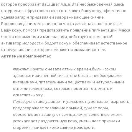
которое преобразит Ваш цвет лица. Эта необыкновенная смесь
натуральных фруктовых соков осветляет Вашу кожу, эффективно
удаляя загар и придавая ей завораживающее сияние.
Роскошная депигментационная маска для лица легко осветляет
Вашу кожу, помогая предотвратить появление пигментации. Маска
богата витаминами и минералами, действует как мощный
активатор молодости, бодрит кожу и обеспечивает естественное
отшелушивание, которое оживляет и омолаживает ее.
Активные компоненты:
Ф
рукты:
Фрукты с незапамятных времен были «соком
здоровья и жизненной силы», они богаты необходимыми
витаминами, питательными веществами и натуральными
осветлителями кожи, которые помогают освежить и
осветлить кожу.
П
омидоры:
отшелушивает и увлажняет, уменьшает жирность,
предотвращает появление прыщей, сужает поры,
обеспечивает защиту от солнца, лечит солнечные ожоги,
успокаивает раздраженную кожу, уменьшает признаки
старения, придает коже сияние молодости.