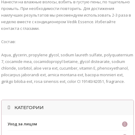
Нанести на влажные волосы, взбить в густую пены, по тщательно
промыть. При необходимости повторить. Для достижения
наилучших результатов мы рекомендуем использовать 2-3 раза в
неделю вместе с кондиционером Vedik Essence. Избегайте
контакта с глазами.
Состав:
Aqua, glycerin, propylene glycol, sodium laureth sulfate, polyquaternium
7, cocamide mea, cocamidopropyl betaine, glycol distearate, sodium
chloride, sorbitol, aloe vera ext, cucumber, vitamin E, phenoxyethanol,
pilocarpus jaborandi ext, arnica montana ext, bacopa monnieri ext,
ginkgo biloba ext, rosa sinensis ext, color CI 19140/42051, fragrance.
КАТЕГОРИИ
Уход за лицом