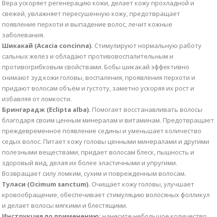
Вера ускоряет регенерацию кожи, делает кожу прохладной и
свежей, увлажняет пересушенную кожу, предотвращает
появление перхоти и выпадение волос, лечит кожные
заболевания.
Шикакай (Acacia concinna).
Стимулируют нормальную работу
сальных желез и обладают противовоспалительным и
противогрибковым свойствами. Бобы шикакай эффективно
снимают зуд кожи головы, воспаления, проявления перхоти и
придают волосам объём и густоту, заметно ускоряя их рост и
избавляя от ломкости.
Брингарадж (Eclipta alba).
Помогает восстанавливать волосы
благодаря своим ценным минералам и витаминам. Предотвращает
преждевременное появление седины и уменьшает количество
седых волос. Питает кожу головы ценными минералами и другими
полезными веществами, придает волосам блеск, пышность и
здоровый вид, делая их более эластичными и упругими.
Возвращает силу ломким, сухим и поврежденным волосам.
Туласи (Ocimum sanctum).
Очищает кожу головы, улучшает
кровообращение, обеспечивает стимуляцию волосяных фолликул
и делает волосы мягкими и блестящими.
Инструкция по применению:
нанесите небольшое количество