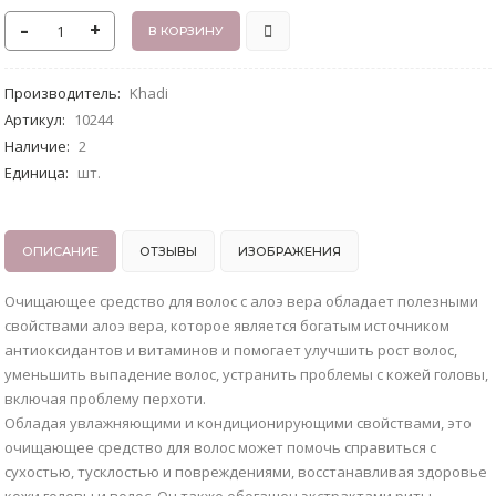
-
+
Производитель
:
Khadi
Артикул
:
10244
Наличие
:
2
Единица
:
шт.
ОПИСАНИЕ
ОТЗЫВЫ
ИЗОБРАЖЕНИЯ
Очищающее средство для волос с алоэ вера обладает полезными
свойствами алоэ вера, которое является богатым источником
антиоксидантов и витаминов и помогает улучшить рост волос,
уменьшить выпадение волос, устранить проблемы с кожей головы,
включая проблему перхоти.
Обладая увлажняющими и кондиционирующими свойствами, это
очищающее средство для волос может помочь справиться с
сухостью, тусклостью и повреждениями, восстанавливая здоровье
кожи головы и волос. Он также обогащен экстрактами риты,