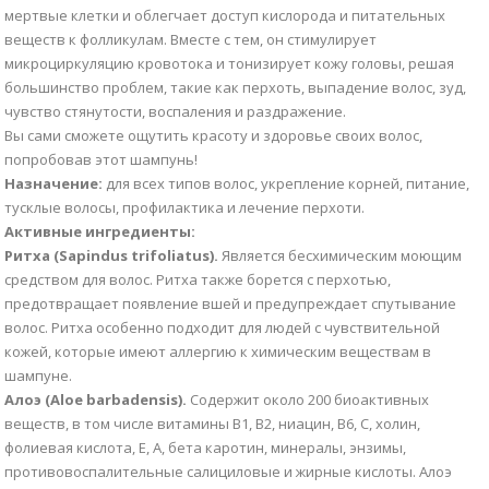
мертвые клетки и облегчает доступ кислорода и питательных
веществ к фолликулам. Вместе с тем, он стимулирует
микроциркуляцию кровотока и тонизирует кожу головы, решая
большинство проблем, такие как перхоть, выпадение волос, зуд,
чувство стянутости, воспаления и раздражение.
Вы сами сможете ощутить красоту и здоровье своих волос,
попробовав этот шампунь!
Назначение:
для всех типов волос, укрепление корней, питание,
тусклые волосы, профилактика и лечение перхоти.
Активные ингредиенты:
Ритха (Sapindus trifoliatus).
Является бесхимическим моющим
средством для волос. Ритха также борется с перхотью,
предотвращает появление вшей и предупреждает спутывание
волос. Ритха особенно подходит для людей с чувствительной
кожей, которые имеют аллергию к химическим веществам в
шампуне.
Алоэ (Aloe barbadensis).
Содержит около 200 биоактивных
веществ, в том числе витамины В1, В2, ниацин, В6, С, холин,
фолиевая кислота, Е, А, бета каротин, минералы, энзимы,
противовоспалительные салициловые и жирные кислоты. Алоэ