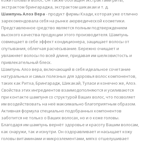
экстрактом брингараджа, экстрактом шикакаи и т. д.
Шампунь Алоэ Вера
- продукт фирмы Кхади, которая уже отлично
зарекомендовала себя на рынке аюрведической косметики.
Представленное средство является полным подтверждением
высокого качества продукции этого производителя. Шампунь
совмещает в себе эффект кондиционера, защищает волосы от
спутывания, облегчая расчёсывание. Бережно очищает и
увлажняет волосы по всей длине, придавая им шелковистость и
привлекательный блеск.
Шампунь Алоэ вера, включающий в себя идеальное сочетание
натуральных и самых полезных для здоровья волос компонентов,
таких как Ритха, Брингарадж, Шикакай, Туласи и конечно же, Алоэ.
Свойства этих ингредиентов взаимодополняются и усиливаются
при контакте шампуня со структурой Ваших волос, что позволяет
им воздействовать на неё максимально благоприятным образом.
Активная формула специально подобранных компонентов
заботится не только о Ваших волосах, но и о коже головы.
Благодаря им шампунь вернёт здоровье и красоту Вашим волосам,
как снаружи, так и изнутри. Он оздоравливает и насыщает кожу
головы витаминами и микроэлементами, мягко отшелушивает