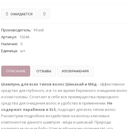
ОЖИДАЕТСЯ
Производитель
:
Khadi
Артикул
:
10246
Наличие
:
0
Единица
:
шт.
ОПИСАНИЕ
ОТЗЫВЫ
ИЗОБРАЖЕНИЯ
Шампунь для всех типов волос Шикакай и Мёд
- эффективное
средство для глубокого, и в то же время бережного очищения волос
и кожи головы. Сочетает в себе все преимущества природного
средства для очищения волос и удобство в применении.
Не
содержит парабенов и SLS
, подходит для всех типов волос.
Рассмотрим подробнее воздействие на волосы ключевых
компонентов данного шампуня - мёда и шикакай. Природа
наделила мыльные бобы (Шикакай) низким уровнем pH, что