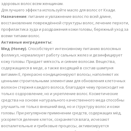
здоровых волос всем женщинам.
Для лучшего эффекта используйте масло для волос от Кхади.
Назначение:
питание и увлажнение волос по всей длине,
восстановление повреждённой структуры волос, лечение перхоти,
профилактика зуда и раздражения кожи головы, бережный уход за
всеми типами волос.
Активные ингредиенты:
Мед (Honey).
Способствует интенсивному питанию волосяных
фолликул, нормализует работу сальных желез и дезинфицирует
кожу головы. Придает мягкость и сияние волосам. Вещества,
содержащиеся в меде, а также входящий в состав шампуня
витамин Е, прекрасно кондиционируют волосы, наполняют их
ценными строительными элементами для обновления клеточных
волокон стержня каждого волоса, благодаря чему происходит не
только оздоровление, но и укрепление волос. Косметические
средства на основе натурального качественного меда способны
улучшить не только внешний вид, но и структуру волос и кожи
головы. При регулярном применении средств, содержащих мёд,
ускоряется деление клеток, сохраняется влага, исчезают
воспалительные и грибковые процессы, активизируется