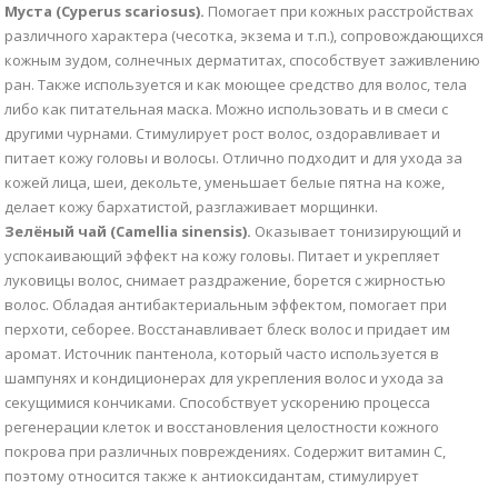
Муста (Cyperus scariosus).
Помогает при кожных расстройствах
различного характера (чесотка, экзема и т.п.), сопровождающихся
кожным зудом, солнечных дерматитах, способствует заживлению
ран. Также используется и как моющее средство для волос, тела
либо как питательная маска. Можно использовать и в смеси с
другими чурнами. Стимулирует рост волос, оздоравливает и
питает кожу головы и волосы. Отлично подходит и для ухода за
кожей лица, шеи, декольте, уменьшает белые пятна на коже,
делает кожу бархатистой, разглаживает морщинки.
Зелёный чай (Camellia sinensis).
Оказывает тонизирующий и
успокаивающий эффект на кожу головы. Питает и укрепляет
луковицы волос, снимает раздражение, борется с жирностью
волос. Обладая антибактериальным эффектом, помогает при
перхоти, себорее. Восстанавливает блеск волос и придает им
аромат. Источник пантенола, который часто используется в
шампунях и кондиционерах для укрепления волос и ухода за
секущимися кончиками. Способствует ускорению процесса
регенерации клеток и восстановления целостности кожного
покрова при различных повреждениях. Содержит витамин C,
поэтому относится также к антиоксидантам, стимулирует