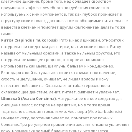
клеточное дыхание. Кроме того, мёд обладает свойством
приумножать эффект лечебного воздействия совместно
используемых с ним компонентов, так как глубоко проникает в
структуру кожи и волос, доставляя все необходимые питательные
вещества клеткам и помогает другим компонентам делать то же
самое.
Ритха (Sapindus mukorossi).
Ритха, как и шикакай, относится к
натуральным средствам для стирки, мытья кожи и волос. Ритху
называют мыльными орехами, а также мыльным фруктом, это
натуральное моющее средство, которое легко можно
использовать как мыло, шампунь, бальзам и кондиционер.
Благодаря своей натуральности ритха снимает воспаление,
сухость и шелушение, очищает, не лишая волосы и кожу
естественной защиты. Оказывает антибактериальное и
охлаждающее действие, лечит, питает, смягчает и увлажняет.
Шикакай (Acacia Concinna).
Натуральное мягкое средство для
очищения волос, которое не вредит им, но в то же время
тщательно вымывает грязь и жир. Алоэ вера (Aloe barbadensis).
Очищает кожу, восстанавливает ее, помогает при кожных
болезнях.При регулярном применении алоэ интенсивно увлажняет
кожу, нормализуя водный баланс в тканях, что является