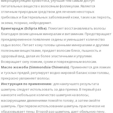
микроциркуляцию кровотока, улучшая тем самым доступ
питательных веществ к волосяным фолликулам. Является
отличным природным средством для лечения некоторых
грибковых и бактериальных заболеваний кожи, таких как перхоть,
экзема, псориаз, нейродермит.
Брингарадж (Eclipta Alba).
Помогает восстанавливать волосы
благодаря своим ценным минералам и витаминам. Предотвращает
преждевременное появление седины и уменьшает количество
седых волос. Питает кожу головы ценными минералами и другими
полезными веществами, придает волосам блеск, пышность и
здоровый вид, делая их более эластичными и упругими.
Возвращает силу ломким, сухим и поврежденным волосам.
Масло жожоба (Simmondsia Chinensis).
Применяется для ломких
и тусклых прядей, регулирует водно-жировой баланс кожи головы,
прекрасно увлажняет волосы.
Инструкция по применению:
для наилучшего результата
шампунь следует использовать за два приема. В первый раз
нанесите небольшое количество шампуня на волосы,
массирующими движениями помойте голову, а затем смойте
шампунь. При первом использовании шампунь практически не
образовывает пены. Второй раз шампунь дает обильную пену,