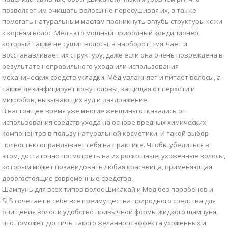
позволяет им очищать волосы не пересушивая их, а также
помогать натуральным маслам проникнуть вглубь структуры кожи
к корням волос. Мед - это мощный природный кондиционер,
который также не сушит волосы, а наоборот, смягчает и
восстанавливает их структуру, даже если она очень повреждена в
результате неправильного ухода или использования
механических средств укладки. Мёд увлажняет и питает волосы, а
также дезинфицирует кожу головы, защищая от перхоти и
микробов, вызывающих зуд и раздражение.
В настоящее время уже многие женщины отказались от
использования средств ухода на основе вредных химических
компонентов в пользу натуральной косметики. И такой выбор
полностью оправдывает себя на практике. Чтобы убедиться в
этом, достаточно посмотреть на их роскошные, ухоженные волосы,
которым может позавидовать любая красавица, применяющая
дорогостоящие современные средства.
Шампунь для всех типов волос Шикакай и Мед без парабенов и
SLS сочетает в себе все преимущества природного средства для
очищения волос и удобство привычной формы жидкого шампуня,
что поможет достичь такого желанного эффекта ухоженных и