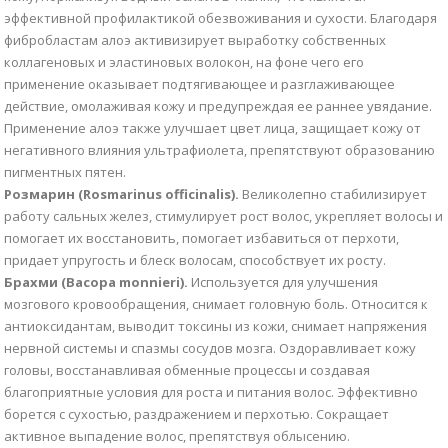
эффективной профилактикой обезвоживания и сухости. Благодаря
фибробластам алоэ активизирует выработку собственных
коллагеновых и эластиновых волокон, на фоне чего его
применение оказывает подтягивающее и разглаживающее
действие, омолаживая кожу и предупреждая ее раннее увядание.
Применение алоэ также улучшает цвет лица, защищает кожу от
негативного влияния ультрафиолета, препятствуют образованию
пигментных пятен.
Розмарин (Rosmarinus officinalis).
Великолепно стабилизирует
работу сальных желез, стимулирует рост волос, укрепляет волосы и
помогает их восстановить, помогает избавиться от перхоти,
придает упругость и блеск волосам, способствует их росту.
Брахми (Bacopa monnieri).
Используется для улучшения
мозгового кровообращения, снимает головную боль. Относится к
антиоксидантам, выводит токсины из кожи, снимает напряжения
нервной системы и спазмы сосудов мозга. Оздоравливает кожу
головы, восстанавливая обменные процессы и создавая
благоприятные условия для роста и питания волос. Эффективно
борется с сухостью, раздражением и перхотью. Сокращает
активное выпадение волос, препятствуя облысению.