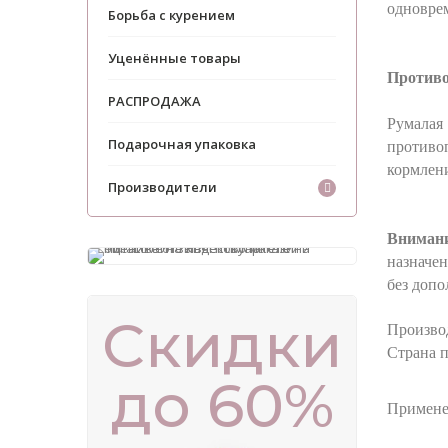
одноврем
Борьба с курением
Уценённые товары
Противо
РАСПРОДАЖА
Румалая
Подарочная упаковка
противо
кормлени
Производители
Внимани
назначен
без допо
Скидки
Произво
Страна 
до 60%
Примене