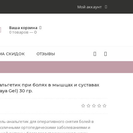
Мой аккаунт
Ваша корзина
0 товаров —
0
МА СКИДОК
ОТЗЫВЫ
льгетик при болях в мышцах и суставах
ya Gel) 30 гр.
ль-анальгетик для оперативного снятия болей в
 различными ортопедическими заболеваниями и