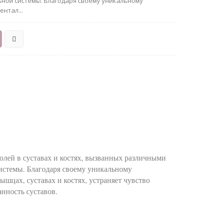
ной системы. Благодаря своему уникальному
нтал...
олей в суставах и костях, вызванных различными
истемы. Благодаря своему уникальному
шцах, суставах и костях, устраняет чувство
нность суставов.