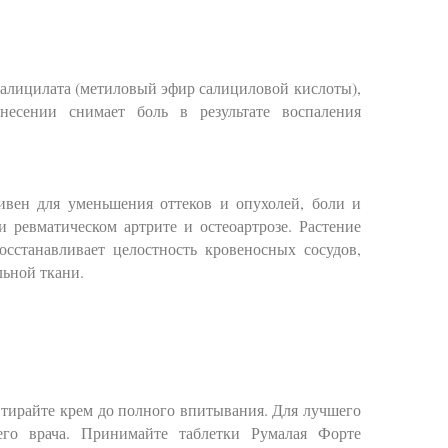
алицилата (метиловый эфир салициловой кислоты),
есении снимает боль в результате воспаления
вен для уменьшения оттеков и опухолей, боли и
 ревматическом артрите и остеоартрозе. Растение
сстанавливает целостность кровеносных сосудов,
льной ткани.
втирайте крем до полного впитывания. Для лучшего
его врача. Принимайте таблетки Румалая Форте