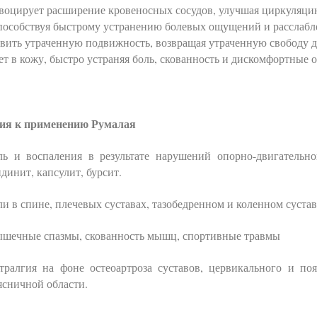
овоцирует расширение кровеносных сосудов, улучшая циркуляци
пособствуя быстрому устранению болевых ощущений и расслабл
вить утраченную подвижность, возвращая утраченную свободу д
т в кожу, быстро устраняя боль, скованность и дискомфортные
ия к применению Румалая
ль и воспаления в результате нарушений опорно-двигательн
ндинит, капсулит, бурсит.
ли в спине, плечевых суставах, тазобедренном и коленном сустав
шечные спазмы, скованность мышц, спортивные травмы
тралгия на фоне остеоартроза суставов, цервикального и по
ясничной области.