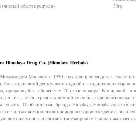
с (чистый объем продукта)
30гр
я Himalaya Drug Co.
(Himalaya Herbals)
 Мохаммедом Маналом в 1930 году для производства лекарств н
. На сегодняшний день является одной из лидирующих марок по
ты, продающейся в более чем 70 странах мира. В широкой лине
ца и тела, волос, средства личной гигиены, оздоровительные 
аленьких. Особенностью бренда Himalaya Herbals является н
чески чистых компонентов природного происхождения, но и суп
ующие надежность и соответствие мировым стандартам качества