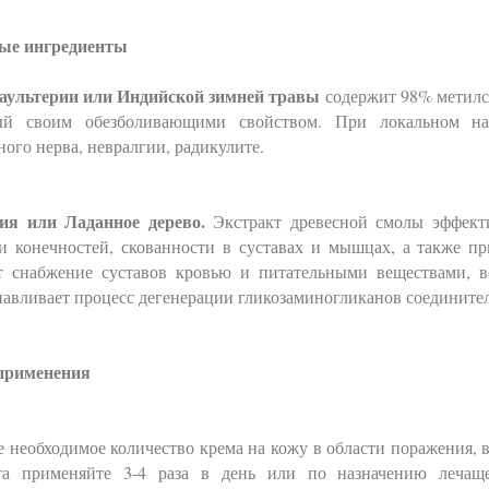
ые ингредиенты
аультерии или Индийской зимней травы
содержит 98% метилс
ый своим обезболивающими свойством. При локальном нан
ого нерва, невралгии, радикулите.
ия или Ладанное дерево.
Экстракт древесной смолы эффекти
и конечностей, скованности в суставах и мышцах, а также при
т снабжение суставов кровью и питательными веществами, во
авливает процесс дегенерации гликозаминогликанов соедините
применения
 необходимое количество крема на кожу в области поражения, 
ата применяйте 3-4 раза в день или по назначению лечащ