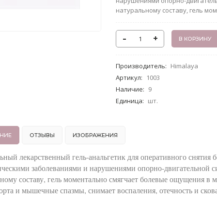
нарушениями опорно-двигатель
натуральному составу, гель моме
-
+
Производитель
:
Himalaya
Артикул
:
1003
Наличие
:
9
Единица
:
шт.
НИЕ
ОТЗЫВЫ
ИЗОБРАЖЕНИЯ
ьный лекарственный гель-анальгетик для оперативного снятия б
ическими заболеваниями и нарушениями опорно-двигательной с
ному составу, гель моментально смягчает болевые ощущения в мы
рта и мышечные спазмы, снимает воспаления, отечность и скова