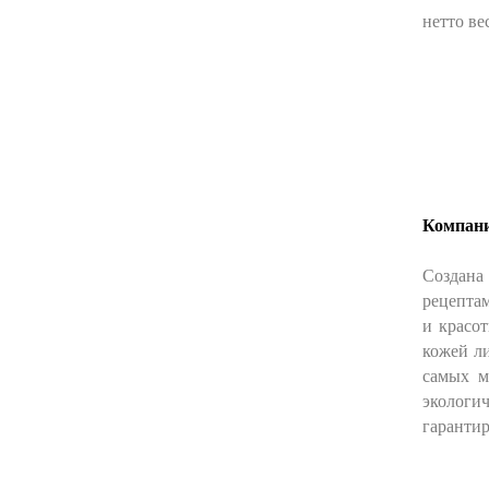
нетто ве
Компани
Создана
рецептам
и красо
кожей ли
самых м
экологи
гарантир