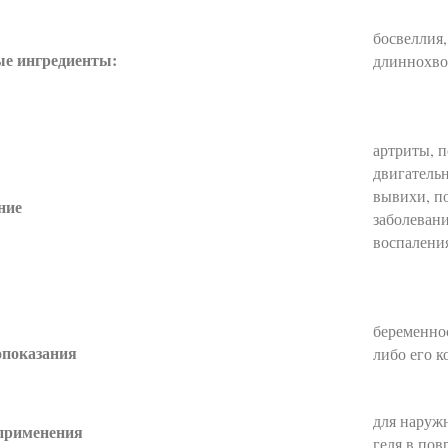
босвеллия,
е ингредиенты:
длиннохво
артриты, п
двигательн
вывихи, п
ние
заболевани
воспалени
беременно
показания
либо его 
для наруж
применения
геля в пов