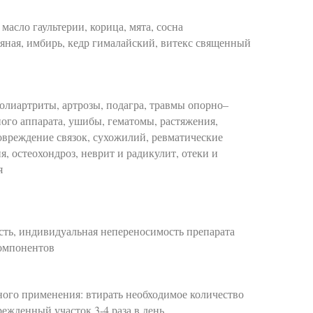
 масло гаультерии, корица, мята, сосна
яная, имбирь, кедр гималайский, витекс священный
олиартриты, артрозы, подагра, травмы опорно–
ого аппарата, ушибы, гематомы, растяжения,
овреждение связок, сухожилий, ревматические
я, остеохондроз, неврит и радикулит, отеки и
я
сть, индивидуальная непереносимость препарата
компонентов
ного применения: втирать необходимое количество
режденный участок 3-4 раза в день