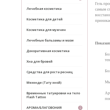
Гель пр
Лечебная косметика
самым с
восстано
Косметика для детей
приникае
Косметика для мужчин
Лечебные бальзамы и мази
Показан
Декоративная косметика
Бо
те
Хна для бровей
Бо
Средства для роста ресниц
Мы
Мехенди (Тату хной)
Ар
Временные татуировки на тело
Flash Tattoo
по
АРОМА/БЛАГОВОНИЯ