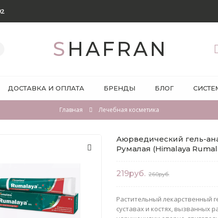
92
SHAFRAN
ДОСТАВКА И ОПЛАТА
БРЕНДЫ
БЛОГ
СИСТЕ
Главная
Лечебная косметика
Аюрведический гель-ана
Румалая (Himalaya Rumala
219руб.
260руб.
Растительный лекарственный ге
суставах и костях, вызванных