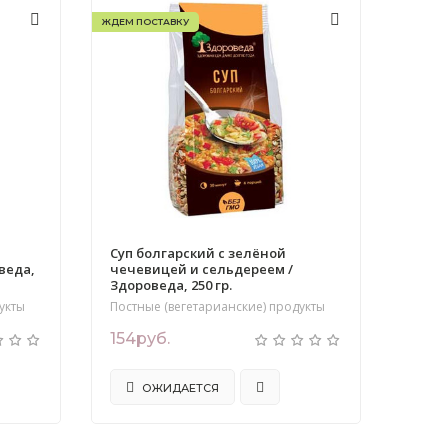
ЖДЕМ ПОСТАВКУ
Суп болгарский с зелёной
веда,
чечевицей и сельдереем /
Здороведа, 250 гр.
укты
Постные (вегетарианские) продукты
154руб.
ОЖИДАЕТСЯ