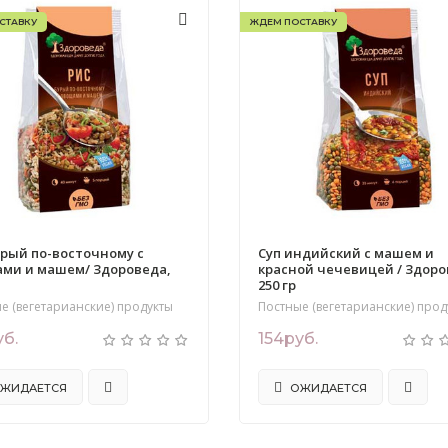
СТАВКУ
ЖДЕМ ПОСТАВКУ
урый по-восточному с
Суп индийский с машем и
ми и машем/ Здороведа,
красной чечевицей / Здоро
250 гр
е (вегетарианские) продукты
Постные (вегетарианские) прод
уб.
154руб.
ЖИДАЕТСЯ
ОЖИДАЕТСЯ