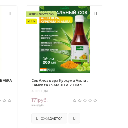
ЖДЕМ ПОСТАВКУ
-22%
E VERA
Сок Алоэ вера Куркума Амла ,
Самхита / SAMHITA 200 мл.
АЮРВЕДА
171руб.
220руб.
ОЖИДАЕТСЯ