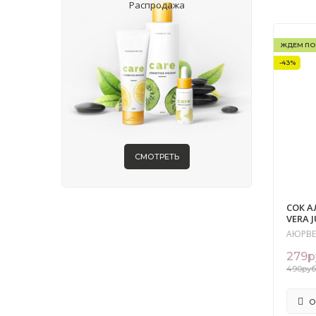
Распродажа
ЖДЕМ ПО
-43%
СМОТРЕТЬ
СОК А
VERA J
АЮРВ
279р
490руб
О