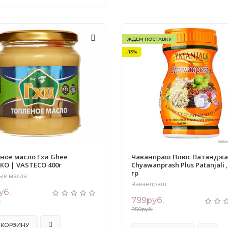
ЖДЕМ ПОСТАВКУ
-15%
ное масло Гхи Ghee
Чаванпраш Плюс Патанджа
КО | VASTECO 400г
Chyawanprash Plus Patanjali ,
гр
ые масла
Чаванпраш
уб.
799руб.
.
950руб.
 КОРЗИНУ