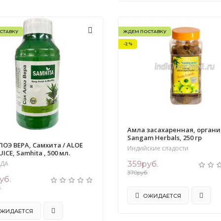
СТАВКУ
ЖДЕМ ПОСТАВКУ
-2%
Амла засахаренная, органи
Sangam Herbals, 250 гр
ЛОЭ ВЕРА, Самхита / ALOE
Индийские сладости
UICE, Samhita , 500 мл.
359руб.
ЕДА
370руб.
уб.
.
ОЖИДАЕТСЯ
ЖИДАЕТСЯ