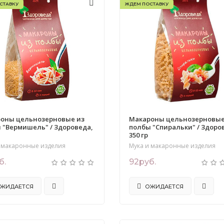
СТАВКУ
ЖДЕМ ПОСТАВКУ
оны цельнозерновые из
Макароны цельнозерновые
 "Вермишель" / Здороведа,
полбы "Спиральки" / Здоров
350 гр
 макаронные изделия
Мука и макаронные изделия
б.
92руб.
ЖИДАЕТСЯ
ОЖИДАЕТСЯ