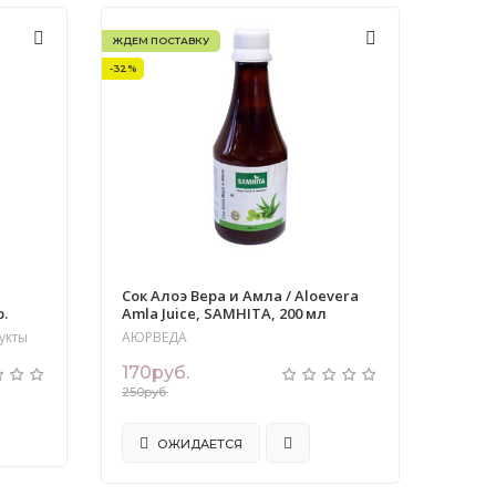
ЖДЕМ ПОСТАВКУ
-32%
Сок Алоэ Вера и Амла / Aloevera
.
Amla Juice, SAMHITA, 200 мл
укты
АЮРВЕДА
170руб.
250руб.
ОЖИДАЕТСЯ