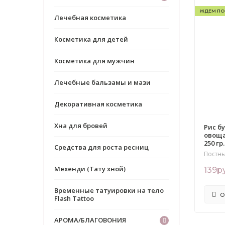
ЖДЕМ ПО
Лечебная косметика
Косметика для детей
Косметика для мужчин
Лечебные бальзамы и мази
Декоративная косметика
Хна для бровей
Рис б
овоща
250 гр.
Средства для роста ресниц
Постны
Мехенди (Тату хной)
139р
Временные татуировки на тело
О
Flash Tattoo
АРОМА/БЛАГОВОНИЯ