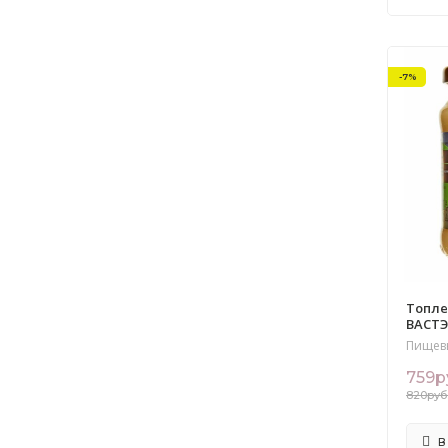
-7%
Топле
ВАСТЭ
Пищев
759р
820руб
В