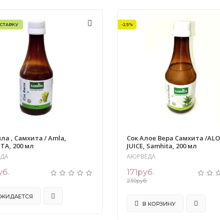
СТАВКУ
-25%
ла , Самхита / Amla,
Сок Алое Вера Самхита /ALO
TA, 200 мл
JUICE, Samhita, 200 мл
ЕДА
АЮРВЕДА
уб.
171руб.
230руб.
ЖИДАЕТСЯ
В КОРЗИНУ