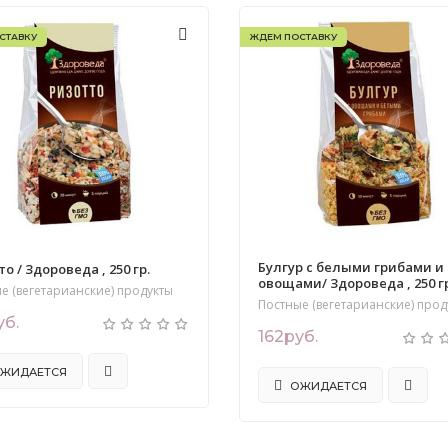
СТАВКУ
ЖДЕМ ПОСТАВКУ
Булгур с белыми грибами и
о / Здороведа , 250 гр.
овощами/ Здороведа , 250 гр
е (вегетарианские) продукты
Постные (вегетарианские) прод
уб.
162руб.
ЖИДАЕТСЯ
ОЖИДАЕТСЯ