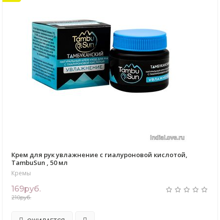
Крем для рук увлажнение с гиалуроновой кислотой,
TambuSun , 50 мл
Кремы
169руб.
210руб.