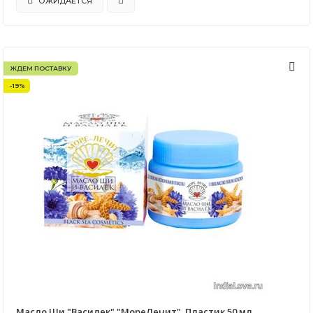
ОЖИДАЕТСЯ
ЖДЕМ ПОСТАВКУ
-19%
Масло Ши "Василек" "МореЛечит". Пластик 50 мл.