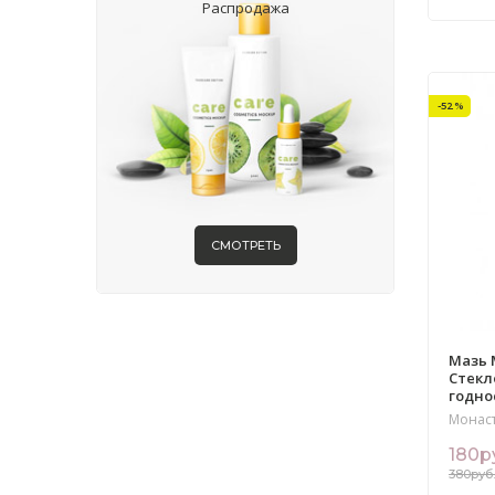
Распродажа
-52%
СМОТРЕТЬ
Мазь 
Стекл
годнос
Монас
180р
380руб