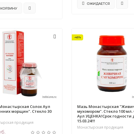
ОЖИДАЕТСЯ
 КОРЗИНУ
-45%
Монастырская Солох Аул
Мазь Монастырская "Живи
анних морщин". Стекло 30
мухомором". Стекло 100 мл.
Аул УЦЕНКА!Срок годности 
15.03.24!!!
тырская продукция
Монастырская продукция
уб.