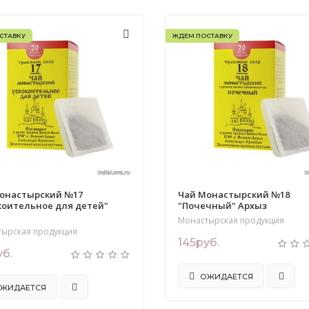
СТАВКУ
ЖДЕМ ПОСТАВКУ
онастырский №17
Чай Монастырский №18
коительное для детей"
"Почечный" Архыз
з
Монастырская продукция
тырская продукция
145руб.
уб.
ОЖИДАЕТСЯ
ЖИДАЕТСЯ