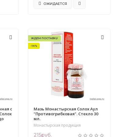
ОЖИДАЕТСЯ
ЖДЕМ ПОСТАВКУ
-14%
чная с
Мазь Монастырская Солох Аул
 Солох
"Противогрибковая". Стекло 30
до
мл.
Монастырская продукция
215руб.