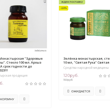
ЖДЕМ ПОСТАВКУ
-20%
Монастырская "Здоровые
Зелёнка монастырская, сте
вы". Стекло 100 мл. Архыз
10 мл, "Святая Рука" Святая
А срок годности до
Средства народной медицины
023!!!
120руб.
тырская продукция
150руб.
б.
.
ОЖИДАЕТСЯ
 КОРЗИНУ