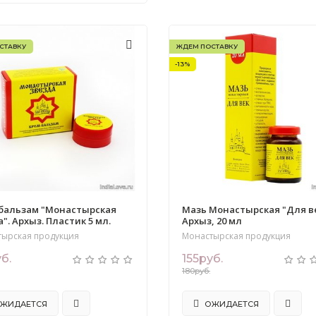
СТАВКУ
ЖДЕМ ПОСТАВКУ
-13%
бальзам "Монастырская
Мазь Монастырская "Для ве
". Архыз. Пластик 5 мл.
Архыз, 20 мл
тырская продукция
Монастырская продукция
б.
155руб.
180руб.
ЖИДАЕТСЯ
ОЖИДАЕТСЯ