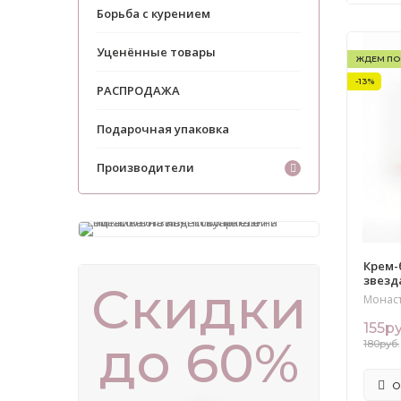
Борьба с курением
Уценённые товары
ЖДЕМ ПО
-13%
РАСПРОДАЖА
Подарочная упаковка
Производители
Крем-
звезда
Скидки
Монас
155ру
до 60%
180руб.
О