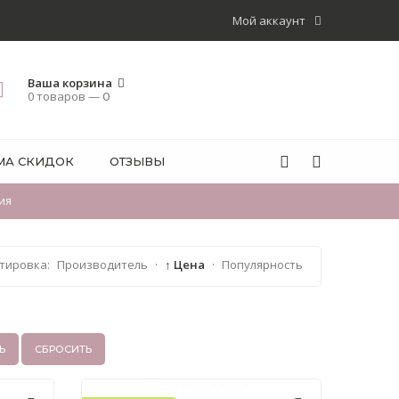
Мой аккаунт
Ваша корзина
0 товаров —
0
МА СКИДОК
ОТЗЫВЫ
ия
тировка:
Производитель
·
↑ Цена
·
Популярность
Ь
СБРОСИТЬ