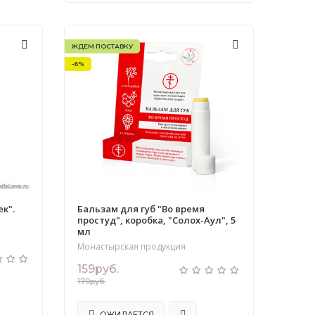
ЖДЕМ ПОСТАВКУ
-6%
к".
Бальзам для губ "Во время
простуд", коробка, "Солох-Аул", 5
мл
Монастырская продукция
159руб.
170руб.
ОЖИДАЕТСЯ