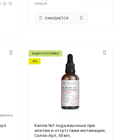
250руб.
ОЖИДАЕТСЯ
ЖДЕМ ПОСТАВКУ
-8%
Аул
Капли №1 подъязычные при
апатии и отсутствии мотивации,
Солох-Аул, 50 мл,