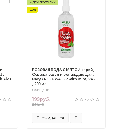
ЖДЕМ ПОСТАВКУ
-20%
 и
РОЗОВАЯ ВОДА С МЯТОЙ спрей,
sta
Освежающая и охлаждающая,
h Aloe
Васу / ROSE WATER with mint, VASU
, 200 мл
Очищение
199руб.
250руб.
ОЖИДАЕТСЯ