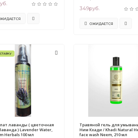
уб.
349руб.
ЖИДАЕТСЯ
ОЖИДАЕТСЯ
СТАВКУ
лат лаванды ( цветочная
Травяной гель для умыван
Лаванда ) Lavender Water,
Ним Кхади / Khadi Natural H
m Herbals 100 мл
face wash Neem, 210 мл