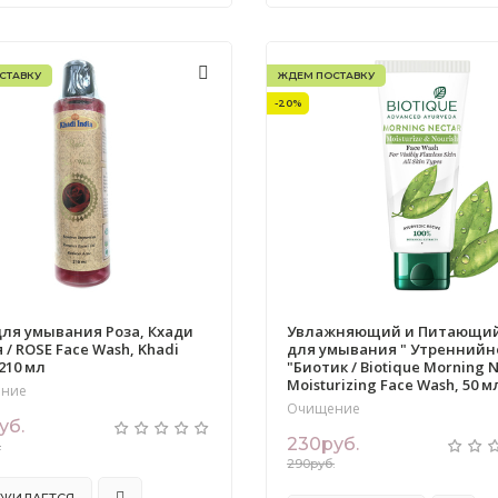
СТАВКУ
ЖДЕМ ПОСТАВКУ
-20%
для умывания Роза, Кхади
Увлажняющий и Питающий
 / ROSE Face Wash, Khadi
для умывания " Утреннийн
 210 мл
"Биотик / Biotique Morning 
Moisturizing Face Wash, 50 м
ние
Очищение
уб.
230руб.
.
290руб.