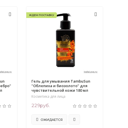
ЖДЕМ ПОСТАВКУ
Sun
Гель для умывания TambuSun
ребро"
"Облепиха и биозолото" для
мл
чувствительной кожи 180 мл
Косметика для лица
229руб.
ОЖИДАЕТСЯ