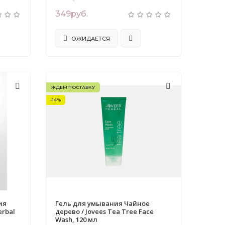
349руб.
ОЖИДАЕТСЯ
ЖДЕМ ПОСТАВКУ
-14%
ия
Гель для умывания Чайное
erbal
дерево / Jovees Tea Tree Face
Wash, 120 мл