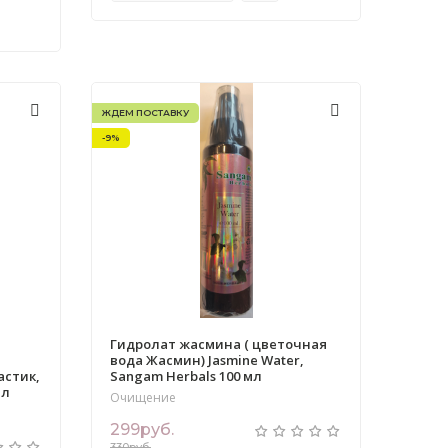
ЖДЕМ ПОСТАВКУ
-9%
Гидролат жасмина ( цветочная
вода Жасмин) Jasmine Water,
астик,
Sangam Herbals 100 мл
мл
Очищение
299руб.
330руб.