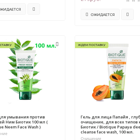
ЖИДАЕТСЯ
ОЖИДАЕТСЯ
СТАВКУ
ЖДЕМ ПОСТАВКУ
для умывания против
Гель для лица Папайя , глу
й Ним Биотик 100 мл (
очищение, для всех типов 
ue Neem Face Wash )
Биотик / Biotique Papaya de
cleanse face wash, 100 мл.
ние
Очищение