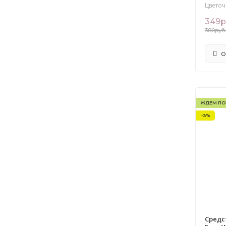
Цветоч
349р
380руб
О
ЖДЕМ ПО
-3%
Средс