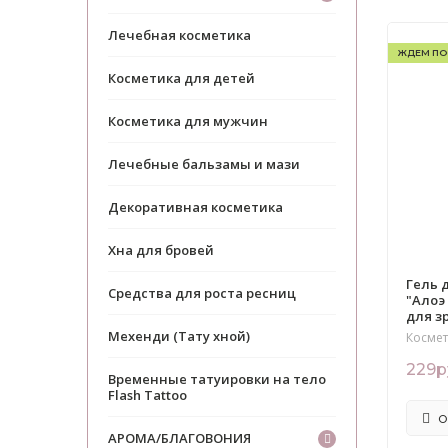
Лечебная косметика
ЖДЕМ ПО
Косметика для детей
Косметика для мужчин
Лечебные бальзамы и мази
Декоративная косметика
Хна для бровей
Гель 
Средства для роста ресниц
"Алоэ
для з
Мехенди (Тату хной)
Космет
229р
Временные татуировки на тело
Flash Tattoo
О
АРОМА/БЛАГОВОНИЯ