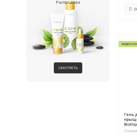
Распродажа
О
ЖДЕМ ПО
СМОТРЕТЬ
Гель 
прыще
Biotiq
Очище