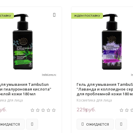
СТАВКУ
ЖДЕМ ПОСТАВКУ
для умывания TambuSun
Гель для умывания Tambu
 и гиалуроновая кислота"
"Лаванда и коллоидное се
релой кожи 180 мл
для проблемной кожи 180 
ика для лица
Косметика для лица
уб.
229руб.
ЖИДАЕТСЯ
ОЖИДАЕТСЯ