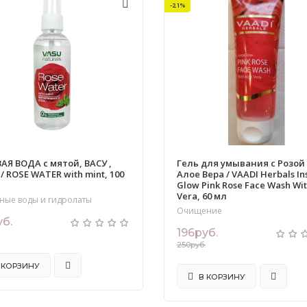
-21%
АЯ ВОДА с мятой, ВАСУ ,
Гель для умывания с Розой
/ ROSE WATER with mint, 100
Алое Вера / VAADI Herbals In
Glow Pink Rose Face Wash Wit
Vera, 60 мл
ные воды и гидролаты
Очищение
уб.
196руб.
250руб.
 КОРЗИНУ
В КОРЗИНУ