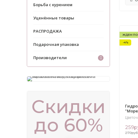
О
Борьба с курением
Уценённые товары
РАСПРОДАЖА
ЖДЕМ ПО
-4%
Подарочная упаковка
Производители
Скидки
Гидро
"Море
до 60%
Цветоч
259р
270руб