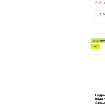
349р
О
ЖДЕМ ПО
-8%
Гидро
вода 
Sanga