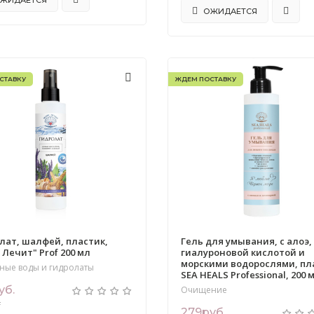
ЖИДАЕТСЯ
ОЖИДАЕТСЯ
СТАВКУ
ЖДЕМ ПОСТАВКУ
лат, шалфей, пластик,
Гель для умывания, с алоэ,
 Лечит" Prof 200 мл
гиалуроновой кислотой и
морскими водорослями, пл
ные воды и гидролаты
SEA HEALS Professional, 200 
уб.
Очищение
.
279руб.