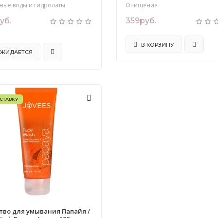
ные воды и гидролаты
Очищение
уб.
359руб.
.
В КОРЗИНУ
ЖИДАЕТСЯ
СТАВКУ
тво для умывания Папайя /