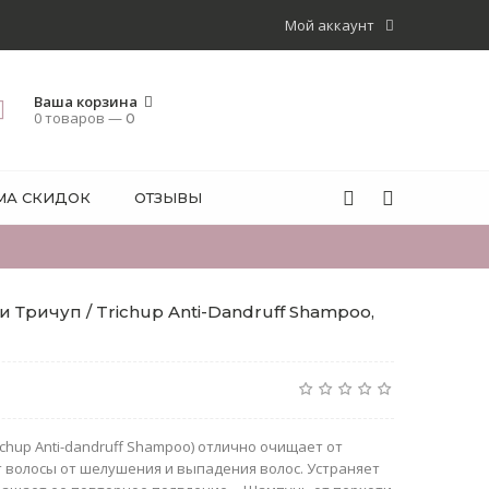
Мой аккаунт
Ваша корзина
0 товаров —
0
МА СКИДОК
ОТЗЫВЫ
Тричуп / Trichup Anti-Dandruff Shampoo,
chup Anti-dandruff Shampoo) отлично очищает от
 волосы от шелушения и выпадения волос. Устраняет