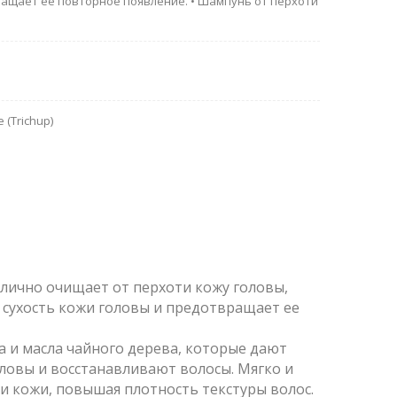
ращает ее повторное появление. • Шампунь от перхоти
 (Trichup)
тлично очищает от перхоти кожу головы,
 сухость кожи головы и предотвращает ее
а и масла чайного дерева, которые дают
ловы и восстанавливают волосы. Мягко и
и кожи, повышая плотность текстуры волос.