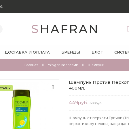
92
SHAFRAN
ДОСТАВКА И ОПЛАТА
БРЕНДЫ
БЛОГ
СИСТЕ
Главная
Уход за волосами
Шампуни
Шампунь Против Перхоти 
400мл.
СТАВКУ
449руб.
600руб.
Шампунь от перхоти Тричап (Tri
перхоти кожу головы, защищает