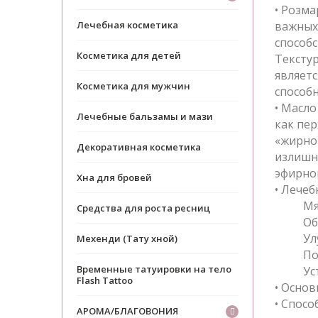
• Розма
Лечебная косметика
важных
способс
Косметика для детей
Текстур
являетс
Косметика для мужчин
способ
• Масло
Лечебные бальзамы и мази
как пер
«жирно
Декоративная косметика
излишн
эфирно
Хна для бровей
• Лечеб
Мя
Средства для роста ресниц
Об
Ул
Мехенди (Тату хной)
По
Временные татуировки на тело
Ус
Flash Tattoo
• Осно
• Спос
АРОМА/БЛАГОВОНИЯ