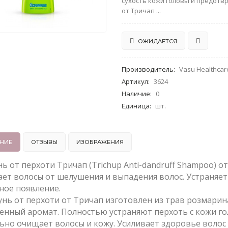
сухость кожи головы и предотв
от Тричап ...
ОЖИДАЕТСЯ
Производитель
:
Vasu Healthcare
Артикул
:
3624
Наличие
:
0
Единица
:
шт.
НИЕ
ОТЗЫВЫ
ИЗОБРАЖЕНИЯ
 от перхоти Тричап (Trichup Anti-dandruff Shampoo) о
ет волосы от шелушения и выпадения волос. Устраняет
ное появление.
нь от перхоти от Тричап изготовлен из трав розмарин
венный аромат. Полностью устраняют перхоть с кожи го
ьно очищает волосы и кожу. Усиливает здоровье волос 