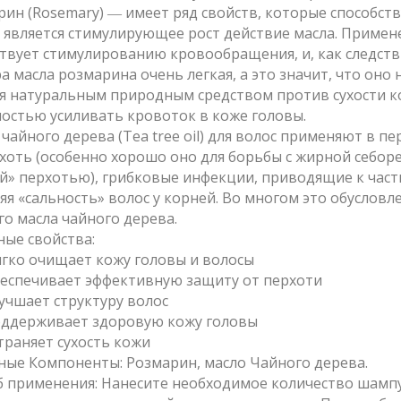
рин (Rosemary) ― имеет ряд свойств, которые способст
 является стимулирующее рост действие масла. Примен
твует стимулированию кровообращения, и, как следств
а масла розмарина очень легкая, а это значит, что оно
я натуральным природным средством против сухости ко
ностью усиливать кровоток в коже головы.
 чайного дерева (Tea tree oil) для волос применяют в п
хоть (особенно хорошо оно для борьбы с жирной себорее
й» перхотью), грибковые инфекции, приводящие к части
яя «сальность» волос у корней. Во многом это обусло
го масла чайного дерева.
ные свойства:
гко очищает кожу головы и волосы
еспечивает эффективную защиту от перхоти
учшает структуру волос
ддерживает здоровую кожу головы
траняет сухость кожи
вные Компоненты: Розмарин, масло Чайного дерева.
об применения: Нанесите необходимое количество шампу