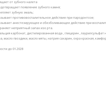
ищает от зубного налета
едотвращает появление зубного камня;
репляет зубную эмаль;
азывает противовоспалительное действие при пародонтозе;
азывает анестезирующее и обезболивающее действие при воспалите
траняет неприятный запах изо рта.
кальция карбонат, дистилированная вода , глицерин , лаурилсульфат
а, масло гвоздики, масло мяты, натрия сахарин, охра красная, камфо
ости до 01.2028