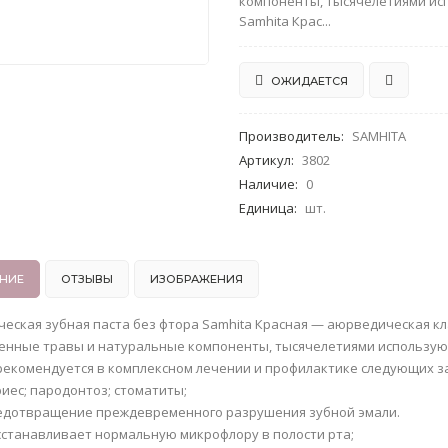
компоненты, тысячелетиями исп
Samhita Крас...
ОЖИДАЕТСЯ
Производитель
:
SAMHITA
Артикул
:
3802
Наличие
:
0
Единица
:
шт.
НИЕ
ОТЗЫВЫ
ИЗОБРАЖЕНИЯ
еская зубная паста без фтора Samhita Красная — аюрведическая клас
енные травы и натуральные компоненты, тысячелетиями использующе
рекомендуется в комплексном лечении и профилактике следующих з
иес; пародонтоз; стоматиты;
едотвращение преждевременного разрушения зубной эмали.
сстанавливает нормальную микрофлору в полости рта;