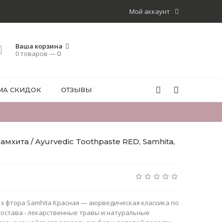
Мой аккаунт
Ваша корзина
0 товаров —
0
МА СКИДОК
ОТЗЫВЫ
амхита / Ayurvedic Toothpaste RED, Samhita,
з фтора Samhita Красная — аюрведическая классика по
 состава - лекарственные травы и натуральные