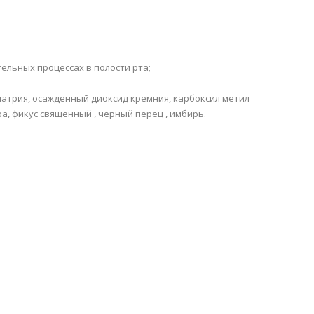
льных процессах в полости рта;
 натрия, осажденный диоксид кремния, карбоксил метил
ра, фикус священный , черный перец , имбирь.