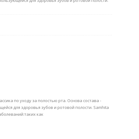
ользующейся для здоровья зубов и ротовой полости.
сика по уходу за полостью рта. Основа состава -
йся для здоровья зубов и ротовой полости. Samhita
аболеваний:таких как