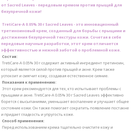
от Sacred Leaves - передовым кремом против прыщей для
безупречной кожи!
TretiCare-A 0.05% 30 г Sacred Leaves - это инновационный
третиноиновый крем, созданный для борьбы с прыщами и
достижения безупречной текстуры кожи. Сочетая в себе
передовые научные разработки, этот крем отличается
эффективностью и нежной заботой о проблемной коже.
Состав:
TretiCare-A 0.05% 30 г содержит активный ингредиент третиноин,
который является силой против прыщей и акне. Крем также
успокоит и смягчит кожу, создавая естественное сияние.
Показания к применению:
Этот крем рекомендуется для тех, кто испытывает проблемы с
прыщами и акне. TretiCare-A 0.05% 30 г Sacred Leaves эффективно
борется с высыпаниями, уменьшает воспаление и улучшает общее
состояние кожи. Он также помогает сократить появление постакне
и придает гладкость и упругость коже.
Способ применения:
Перед использованием крема тщательно очистите кожу и