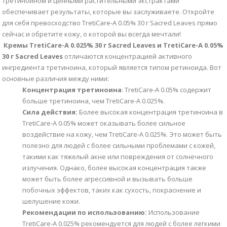
третиноином и ценными растительными экстрактами
обеспечивает результаты, которые вы заслуживаете. Откройте
для себя превосходство TretiCare-A 0.05% 30 г Sacred Leaves прямо
сейчас и обретите кожу, о которой вы всегда мечтали!
Кремы TretiCare-A 0.025% 30 г Sacred Leaves и TretiCare-A 0.05%
30 г Sacred Leaves
отличаются концентрацией активного
ингредиента третиноина, который является типом ретиноида. Вот
основные различия между ними:
Концентрация третиноина
: TretiCare-A 0.05% содержит
больше третиноина, чем TretiCare-A 0.025%.
Сила действия:
Более высокая концентрация третиноина в
TretiCare-A 0.05% может оказывать более сильное
воздействие на кожу, чем TretiCare-A 0.025%. Это может быть
полезно для людей с более сильными проблемами с кожей,
такими как тяжелый акне или повреждения от солнечного
излучения. Однако, более высокая концентрация также
может быть более агрессивной и вызывать больше
побочных эффектов, таких как сухость, покраснение и
шелушение кожи.
Рекомендации по использованию:
Использование
TretiCare-A 0.025% рекомендуется для людей с более легкими