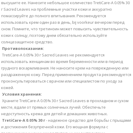
высушите ее. Нанесите небольшое количество TretiCare-A 0.05% 30
г Sacred Leaves на проблемные участки кожи и аккуратно
помассируйте до полного впитывания. Рекомендуется
использовать крем один раз в день, bij voorkeur вечером перед
сном. Помните, что третиноин может повысить чувствительность
кожи к солнцу, поэтому днем обязательно используйте
солнцезащитное средство.
Противопоказания:
TretiCare-A 0.05% 30 г Sacred Leaves не рекомендуется
использовать женщинам во время беременности или в период
грудного вскармливания. Не наносите крем на поврежденную или
раздраженную кожу. Перед применением продукта рекомендуется
проконсультироваться с врачом или специалистом по уходу за
кожей.
Условия хранения:
Храните TretiCare-A 0.05% 30 г Sacred Leaves в прохладном и сухом
месте, вдали от прямых солнечных лучей. Обеспечьте
недоступность крема для детей и домашних животных.
TretiCare-A 0.05% 30 г
- надежное средство для борьбы с прыщами
и достижения безупречной кожи. Его мощная формула с