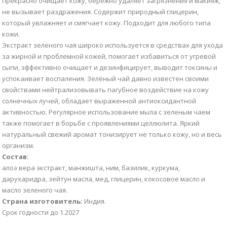
прекрасно очищает кожу, бережно удаляет загрязнения и макияж,
не вызывает раздражения. Содержит природный глицерин,
который увлажняет и смягчает кожу. Подходит для любого типа
кожи.
Экстракт зеленого чая широко используется в средствах для ухода
за жирной и проблемной кожей, помогает избавиться от угревой
сыпи, эффективно очищает и дезинфицирует, выводит токсины и
успокаивает воспаления. Зелёный чай давно известен своими
свойствами нейтрализовывать пагубное воздействие на кожу
солнечных лучей, обладает выраженной антиоксидантной
активностью. Регулярное использование мыла с зеленым чаем
также помогает в борьбе с проявлениями целлюлита. Яркий
натуральный свежий аромат тонизирует не только кожу, но и весь
организм.
Состав:
алоэ вера экстракт, манжишта, ним, базилик, куркума,
дарухаридра, зейтун масла, мед, глицерин, кокосовое масло и
масло зеленого чая.
Страна изготовитель:
Индия.
Срок годности до 1.2027