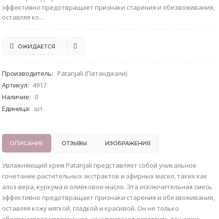
эффективно предотвращает признаки старения и обезвоживания,
оставляя ко...
ОЖИДАЕТСЯ
Производитель
:
Patanjali (Патанджали)
Артикул
:
4917
Наличие
:
0
Единица
:
шт.
ОПИСАНИЕ
ОТЗЫВЫ
ИЗОБРАЖЕНИЯ
Увлажняющий крем Patanjali представляет собой уникальное
сочетание растительных экстрактов и эфирных масел, таких как
алоэ вера, куркума и оливковое масло. Эта исключительная смесь
эффективно предотвращает признаки старения и обезвоживания,
оставляя кожу мягкой, гладкой и красивой. Он не только
обеспечивает увлажнение, но и помогает осветлить тон кожи.