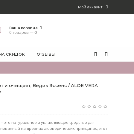
Мой аккаунт
Ваша корзина
0 товаров —
0
МА СКИДОК
ОТЗЫВЫ
 и очищает, Ведик Эссенс / ALOE VERA
р
) – это натуральное и увлажняющее средство для
снованный на древних аюрведических принципах, этот