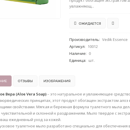
продукт обогащен экстрактом а
увлажняющ...
ОЖИДАЕТСЯ
Производитель
:
Vedik Essence
Артикул
:
10012
Наличие
:
0
Единица
:
шт.
НИЕ
ОТЗЫВЫ
ИЗОБРАЖЕНИЯ
е Вера (Aloe Vera Soap)
– это натуральное и увлажняющее средство
аюрведических принципах, этот продукт обогащен экстрактом алоэ
щими свойствами. Мягкая и бережная формула туалетного мыла дела
я чувствительной и склонной к раздражениям. Мыло твердое с экстра
 ваш ежедневный уход за кожей.
усковое туалетное мыло разработано специально для обеспечения