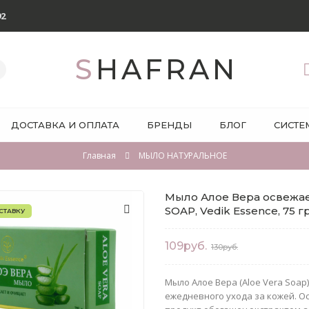
92
SHAFRAN
ДОСТАВКА И ОПЛАТА
БРЕНДЫ
БЛОГ
СИСТЕ
Главная
МЫЛО НАТУРАЛЬНОЕ
Мыло Алое Вера освежает
SOAP, Vedik Essence, 75 г
СТАВКУ
109руб.
130руб.
Мыло Алое Вера (Aloe Vera Soap
ежедневного ухода за кожей. О