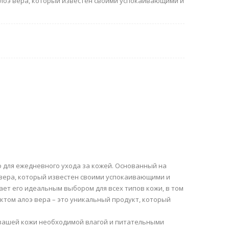
лоэ вера, который известен своими успокаивающими и
 для ежедневного ухода за кожей. Основанный на
 вера, который известен своими успокаивающими и
ет его идеальным выбором для всех типов кожи, в том
ктом алоэ вера – это уникальный продукт, который
 вашей кожи необходимой влагой и питательными