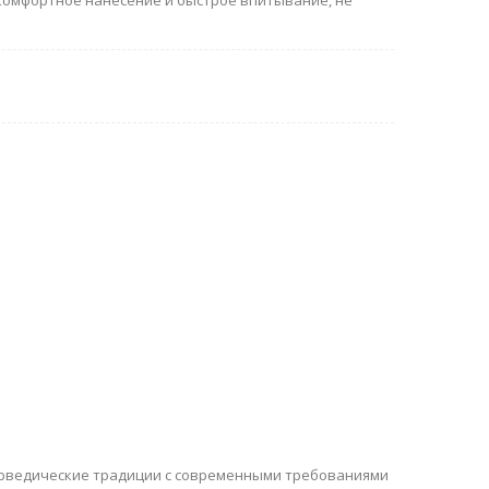
комфортное нанесение и быстрое впитывание, не
юрведические традиции с современными требованиями