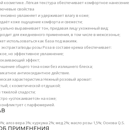
ой косметике. Лёгкая текстура обеспечивает комфортное нанесение
лючевые свойства
тенсивно увлажняет и удерживает влагу в коже;
идаёт коже ощущение комфорта и свежести;
зуально выравнивает тон, придавая лицу ухоженный вид;
дходит для ежедневного применения, в том числе в межсезонье;
жет использоваться как база под макияж.
 экстракта/воды розы Роза в составе крема обеспечивает:
гкое, но эффективное увлажнение;
покаивающий эффект;
учшение общего тона кожи без излишнего блеска;
ликатное антиоксидантное действие.
еская характеристика Нежный розовый аромат:
тый, с косметической отдушкой;
 тяжёлой сладости;
тро «успокаивается» на коже;
 конфликтует с парфюмерией.
АВ
; алоэ вера 3%; куркума 2%; мед 2%; масло розы 1,5%; Основа Q.S.
ОБ ПРИМЕНЕНИЯ