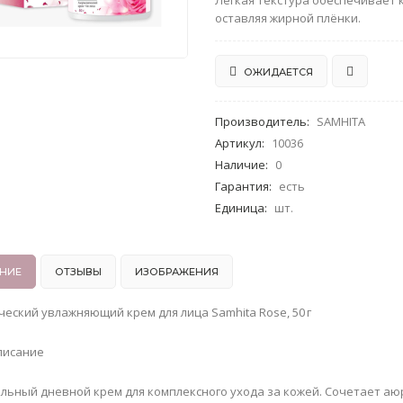
Лёгкая текстура обеспечивает 
оставляя жирной плёнки.
ОЖИДАЕТСЯ
Производитель
:
SAMHITA
Артикул
:
10036
Наличие
:
0
Гарантия
:
есть
Единица
:
шт.
НИЕ
ОТЗЫВЫ
ИЗОБРАЖЕНИЯ
еский увлажняющий крем для лица Samhita Rose, 50 г
писание
льный дневной крем для комплексного ухода за кожей. Сочетает а