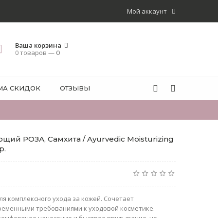
Мой аккаунт
Ваша корзина
0 товаров —
0
МА СКИДОК
ОТЗЫВЫ
ий РОЗА, Самхита / Ayurvedic Moisturizing
р.
я комплексного ухода за кожей. Сочетает
ременными требованиями к уходовой косметике.