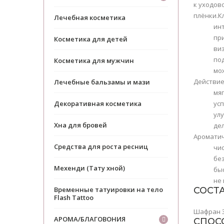
к уходов
плёнки.К
Лечебная косметика
ин
пр
Косметика для детей
ви
по
Косметика для мужчин
мо
Действие
Лечебные бальзамы и мази
мя
Декоративная косметика
ус
ул
Хна для бровей
де
Ароматич
Средства для роста ресниц
чис
без
Мехенди (Тату хной)
быс
не
Временные татуировки на тело
СОСТ
Flash Tattoo
Шафран 3%
АРОМА/БЛАГОВОНИЯ
СПОС