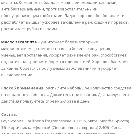
кислоты. Компонент обладает мощными омолаживающими,
антибактериальными, противовоспалительными,
общеукрепляющим свойствами. Ладан хорошо обезболивает и
расслабляет мышцы, ускоряет заживление ран, ссадин и порезов,
рассасывает рубцы и шрамы.
Масло эвкалипта
– уничтожает болезнетворные
микроорганизмы, снимает спазмы и болевые ощущения,
уменьшает воспаления, ускоряет заживление ран, способствует
поднятию настроения и борется с депрессией. Хорошо облегчает
дыхание, борется с простудными заболеваниями и ускоряет
выздоровление.
Способ применения:
распылите небольшое количество средства
на пораженную область. Дождитесь впитывания. Для наилучшего
действия пользуйтесь спреем 2-3 раза в день.
Состав:
Гаультерия(Gaultheria fragrantissima) 18.15%, Мята (Mentha Spicata)
3%, Коричник камфорный (Cinnamomum camphora) 2.40%, Сосна
длиннохвойная (Pinus roxburghi) 1.20%, Эвкалипта (Eucalyptii