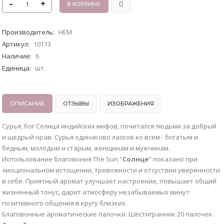
-
+
Производитель
:
HEM
Артикул
:
10113
Наличие
:
6
Единица
:
шт.
ОПИСАНИЕ
ОТЗЫВЫ
ИЗОБРАЖЕНИЯ
Сурья, бог Солнца индийских мифов, почитался людьми за добрый
и щедрый нрав. Сурья одинаково ласков ко всем - богатым и
бедным, молодым и старым, женщинам и мужчинам.
Использование благовония The Sun "
Солнце
" показано при
эмоциональном истощении, тревожности и отсуствии уверенности
в себе. Приятный аромат улучшает настроение, повышает общий
жизненный тонус, дарит атмосферу незабываемых минут
позитивного общения в кругу близких.
Благовонные ароматические палочки. Шестигранник 20 палочек.