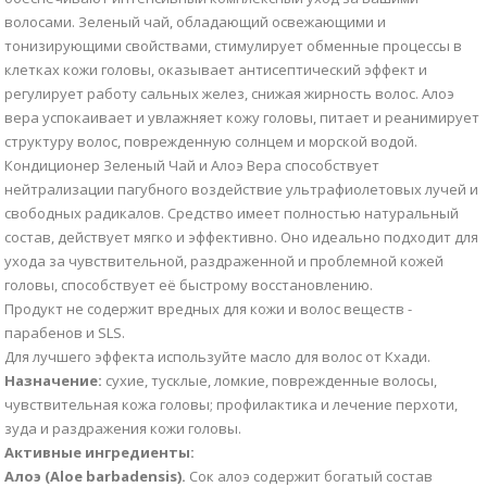
волосами. Зеленый чай, обладающий освежающими и
тонизирующими свойствами, стимулирует обменные процессы в
клетках кожи головы, оказывает антисептический эффект и
регулирует работу сальных желез, снижая жирность волос. Алоэ
вера успокаивает и увлажняет кожу головы, питает и реанимирует
структуру волос, поврежденную солнцем и морской водой.
Кондиционер Зеленый Чай и Алоэ Вера способствует
нейтрализации пагубного воздействие ультрафиолетовых лучей и
свободных радикалов. Средство имеет полностью натуральный
состав, действует мягко и эффективно. Оно идеально подходит для
ухода за чувствительной, раздраженной и проблемной кожей
головы, способствует её быстрому восстановлению.
Продукт не содержит вредных для кожи и волос веществ -
парабенов и SLS.
Для лучшего эффекта используйте масло для волос от Кхади.
Назначение:
сухие, тусклые, ломкие, поврежденные волосы,
чувствительная кожа головы; профилактика и лечение перхоти,
зуда и раздражения кожи головы.
Активные ингредиенты:
Алоэ (Aloe barbadensis).
Сок алоэ содержит богатый состав