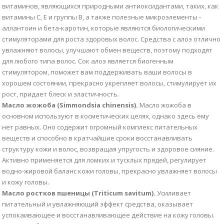
витаминов, являющихся природными антиоксидантами, таких, как
витамины С, Е и группы В, а также полезные микроэлементы -
аллантоин и бета-каротин, которые являются биологическими
стимуляторами для роста здоровых волос. Средства с алоэ отлично
увлажняют волосы, улучшают обмен веществ, поэтому подходят
для любого типа волос. Сок алоэ является биогенным
стимулятором, поможет вам поддерживать ваши волосы в
хорошем состоянии, прекрасно укрепляет волосы, стимулирует их
рост, придает блеск и эластичность.
Масло жожоба (Simmondsia chinensis).
Масло жожоба в
основном используют в косметических целях, однако здесь ему
нет равных. Оно содержит огромный комплекс питательных
веществ и способно в кратчайшие сроки восстанавливать
структуру кожи и волос, возвращая упругость и здоровое сияние.
Активно применяется для ломких и тусклых прядей, регулирует
водно-жировой баланс кожи головы, прекрасно увлажняет волосы
и кожу головы.
Масло ростков пшеницы (Triticum savitum).
Усиливает
питательный и увлажняющий эффект средства, оказывает
успокаивающее и восстанавливающее действие на кожу головы.