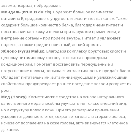
экзема, псориаз, нейродермит.
Миндаль (Prunus dulcis).
Содержит большое количество
витамина Е, придающего упругость и эластичность тканям. Также
содержит большое количество белка, благодаря чему питает и
восстанавливает кожу и волосы при наружном применении, и
внутренние органы – при приеме внутрь. Питает и увлажняет
надолго, а также придает приятный, легкий аромат.
Яблоко (Pyrus Malus).
Благодаря комплексу фруктовых кислот и
ценному витаминному составу относится к природным
кондиционерам. Помогает восстановить пересушенные и
потускневшие волосы, повышает их эластичность и придаёт блеск.
Обладает питательными, витаминизирующими и увлажняющими
свойствами, предупреждает раннее поседение волос и ускоряет их
рост.
Мед (Honey).
Косметические средства на основе натурального
качественного меда способны улучшить не только внешний вид,
но и структуру волос и кожи. При его регулярном применении
ускоряется деление клеток, сохраняется влага в стержне волоса,
исчезают воспаления на коже головы, активизируется клеточное
дыхание.