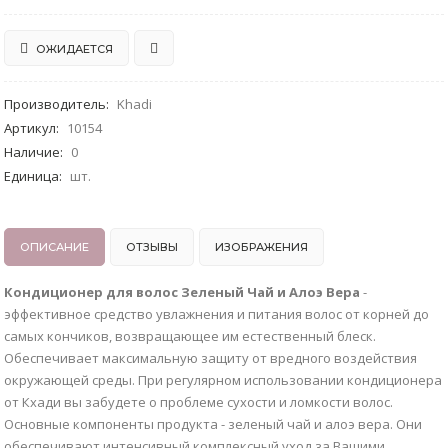
ОЖИДАЕТСЯ
Производитель
:
Khadi
Артикул
:
10154
Наличие
:
0
Единица
:
шт.
ОПИСАНИЕ
ОТЗЫВЫ
ИЗОБРАЖЕНИЯ
Кондиционер для волос Зеленый Чай и Алоэ Вера
-
эффективное средство увлажнения и питания волос от корней до
самых кончиков, возвращающее им естественный блеск.
Обеспечивает максимальную защиту от вредного воздействия
окружающей среды. При регулярном использовании кондиционера
от Кхади вы забудете о проблеме сухости и ломкости волос.
Основные компоненты продукта - зеленый чай и алоэ вера. Они
обеспечивают интенсивный комплексный уход за Вашими