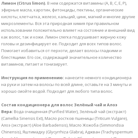
Лимон (Citrus limon).
В нем содержатся витамины (А, В, С, Е, Р),
эфирные масла, каротин, фитонциды, пектины, органические
кислоты, клетчатка, железо, кальций, цинк, магний и многие другие
микроэлементы. Вся эта природная химия при правильном
использовании положительно влияет на состояние и внешний вид
как волос, так и кожи. Лимон слегка подсушивает жирную кожу
головы и дезинфицирует ее. Подходит для всех типов волос.
Помогает избавиться от перхоти, делает волосы гладкими и
блестящими. Его сок, содержащий значительное количество
витаминов, питает и тонизирует.
Инструкция по применению:
нанесите немного кондиционера
на руки и затем на волосы по всей длине, оставьте на 3 минуты и
хорошо смойте водой. Подходит для любого типа волос.
Состав кондиционера для волос Зелёный чай и Алоэ
Вера:
Вода очищенная (Purified Water), Зелёный чай (экстракт)
(Camellia Sinensis Ext), Масло ростков пшеницы (Triticum Vulgare),
Алоэ (экстракт) (Aloe Barbadensis), Масло Жожоба (Simmondsia
Chinensis), Яштимадху (Glycyrrhiza Glabra), Аджван (Trachyspermum