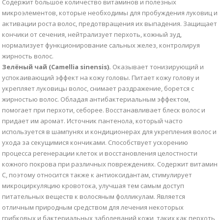
Содержит большое количество витаминов и полезных
микроэлементов, которые необходимы для пробуждения луковиц и
активации роста волос, предотвращения их выпадения. Защищает
кончики от сечения, нейтрализует перхоть, кожный зуд,
нормализует функционирование сальных желез, контролируя
жирность волос.
Зелёный чай (Camellia sinensis).
Оказывает тонизирующий и
успокаивающий эффект на кожу головы. Питает кожу голову и
укрепляет луковицы волос, снимает раздражение, борется с
жирностью волос. Обладая антибактериальным эффектом,
помогает при перхоти, себорее. Восстанавливает блеск волос и
придает им аромат. Источник пантенола, который часто
используется в шампунях и кондиционерах для укрепления волос и
ухода за секущимися кончиками. Способствует ускорению
процесса регенерации клеток и восстановления целостности
кожного покрова при различных повреждениях. Содержит витамин
C, поэтому относится также к антиоксидантам, стимулирует
микроциркуляцию кровотока, улучшая тем самым доступ
питательных веществ к волосяным фолликулам. Является
отличным природным средством для лечения некоторых
грибковых и бактериальных заболеваний кожи, таких как перхоть,